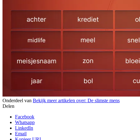
Onderdeel van
Bekijk meer artikelen over:
De slimste mens
Delen
Facebook
Whatsapp
LinkedIn
Email
Kopieer URL