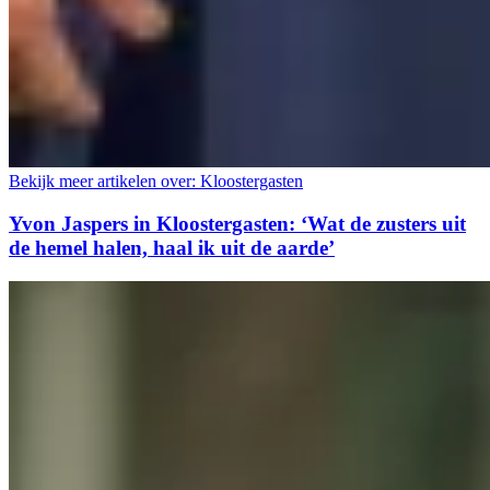
Bekijk meer artikelen over:
Kloostergasten
Yvon Jaspers in Kloostergasten: ‘Wat de zusters uit
de hemel halen, haal ik uit de aarde’