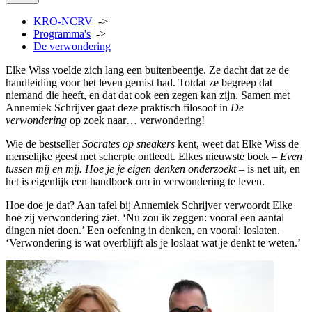
KRO-NCRV
->
Programma's
->
De verwondering
Elke Wiss voelde zich lang een buitenbeentje. Ze dacht dat ze de
handleiding voor het leven gemist had. Totdat ze begreep dat
niemand die heeft, en dat dat ook een zegen kan zijn. Samen met
Annemiek Schrijver gaat deze praktisch filosoof in
De
verwondering
op zoek naar… verwondering!
Wie de bestseller
Socrates op sneakers
kent, weet dat Elke Wiss de
menselijke geest met scherpte ontleedt. Elkes nieuwste boek –
Even
tussen mij en mij. Hoe je je eigen denken onderzoekt
– is net uit, en
het is eigenlijk een handboek om in verwondering te leven.
Hoe doe je dat? Aan tafel bij Annemiek Schrijver verwoordt Elke
hoe zij verwondering ziet. ‘Nu zou ik zeggen: vooral een aantal
dingen níet doen.’ Een oefening in denken, en vooral: loslaten.
‘Verwondering is wat overblijft als je loslaat wat je denkt te weten.’