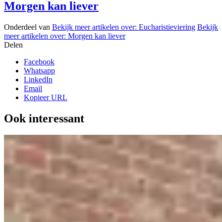
Morgen kan liever
Onderdeel van
Bekijk meer artikelen over:
Eucharistieviering
Bekijk
meer artikelen over:
Morgen kan liever
Delen
Facebook
Whatsapp
LinkedIn
Email
Kopieer URL
Ook interessant