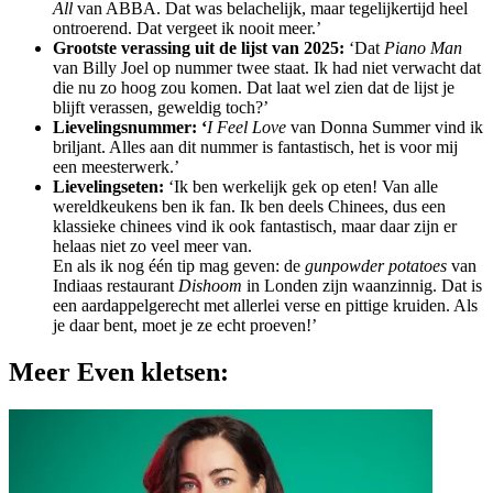
All
van ABBA. Dat was belachelijk, maar tegelijkertijd heel
ontroerend. Dat vergeet ik nooit meer.’
Grootste verassing uit de lijst van 2025:
‘Dat
Piano Man
van Billy Joel op nummer twee staat. Ik had niet verwacht dat
die nu zo hoog zou komen. Dat laat wel zien dat de lijst je
blijft verassen, geweldig toch?’
Lievelingsnummer: ‘
I Feel Love
van Donna Summer vind ik
briljant. Alles aan dit nummer is fantastisch, het is voor mij
een meesterwerk.’
Lievelingseten:
‘Ik ben werkelijk gek op eten! Van alle
wereldkeukens ben ik fan. Ik ben deels Chinees, dus een
klassieke chinees vind ik ook fantastisch, maar daar zijn er
helaas niet zo veel meer van.
En als ik nog één tip mag geven: de
gunpowder potatoes
van
Indiaas restaurant
Dishoom
in Londen zijn waanzinnig. Dat is
een aardappelgerecht met allerlei verse en pittige kruiden. Als
je daar bent, moet je ze echt proeven!’
Meer Even kletsen: