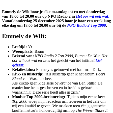
Emmely de Wilt hoor je elke maandag tot en met donderdag
van 18.00 tot 20.00 uur op NPO Radio 2 in
Het oor wil ook wat.
Vanaf donderdag 25 december 2025 hoor je haar een week lang
elke dag om 18.00 tot 20.00 uur bij de
NPO Radio 2 Top 2000
.
Emmely de Wilt:
Leeftijd:
39
Woonplaats:
Baarn
Bekend van:
NPO Radio 2 Top 2000, Bureau De Wilt,
Het
oor wil ook wat
en ze is het gezicht van het initiatief
Lief
gebaar.
Relatiestatus:
Emmely is getrouwd met haar man Dirk.
Kijk- en luistertip:
‘Als luistertip geef ik het album
Tigers
Blood
van Waxahatchee.
Als kijktip geef ik de serie
Severance
van Ben Stiller. De
manier hoe het is geschreven en in beeld is gebracht is
waanzinnig. Deze serie heeft alles in zich.’
Mooiste Top 2000-herinnering:
‘Tijdens mijn eerste keer
Top 2000
vroeg mijn redacteur aan iedereen in het café om
mij een knuffel te geven. We maakten toen één gigantische
knuffel met zo’n honderdvijftig man op
The Winner Takes It