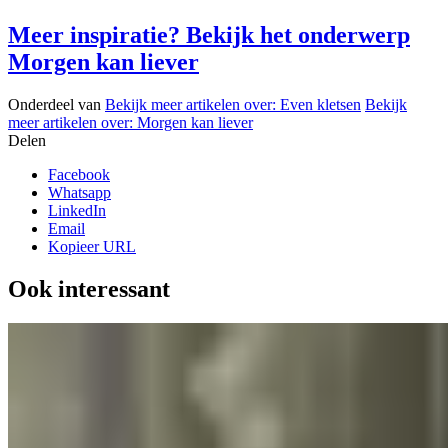
Meer inspiratie? Bekijk het onderwerp
Morgen kan liever
Onderdeel van
Bekijk meer artikelen over:
Even kletsen
Bekijk
meer artikelen over:
Morgen kan liever
Delen
Facebook
Whatsapp
LinkedIn
Email
Kopieer URL
Ook interessant