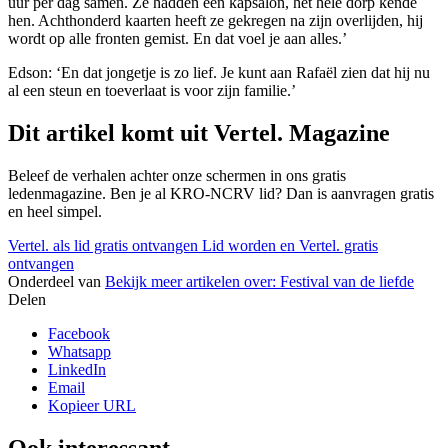
uur per dag samen. Ze hadden een kapsalon, het hele dorp kende
hen. Achthonderd kaarten heeft ze gekregen na zijn overlijden, hij
wordt op alle fronten gemist. En dat voel je aan alles.’
Edson: ‘En dat jongetje is zo lief. Je kunt aan Rafaël zien dat hij nu
al een steun en toeverlaat is voor zijn familie.’
Dit artikel komt uit Vertel. Magazine
Beleef de verhalen achter onze schermen in ons gratis
ledenmagazine. Ben je al KRO-NCRV lid? Dan is aanvragen gratis
en heel simpel.
Vertel. als lid gratis ontvangen
Lid worden en Vertel. gratis
ontvangen
Onderdeel van
Bekijk meer artikelen over:
Festival van de liefde
Delen
Facebook
Whatsapp
LinkedIn
Email
Kopieer URL
Ook interessant