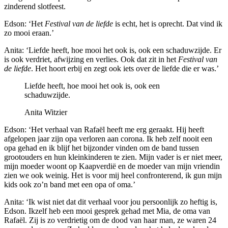
zinderend slotfeest.
Edson: ‘Het
Festival van de liefde
is echt, het is oprecht. Dat vind ik
zo mooi eraan.’
Anita: ‘Liefde heeft, hoe mooi het ook is, ook een schaduwzijde. Er
is ook verdriet, afwijzing en verlies. Ook dat zit in het
Festival van
de liefde
. Het hoort erbij en zegt ook iets over de liefde die er was.’
Liefde heeft, hoe mooi het ook is, ook een
schaduwzijde.
Anita Witzier
Edson: ‘Het verhaal van Rafaël heeft me erg geraakt. Hij heeft
afgelopen jaar zijn opa verloren aan corona. Ik heb zelf nooit een
opa gehad en ik blijf het bijzonder vinden om de band tussen
grootouders en hun kleinkinderen te zien. Mijn vader is er niet meer,
mijn moeder woont op Kaapverdië en de moeder van mijn vriendin
zien we ook weinig. Het is voor mij heel confronterend, ik gun mijn
kids ook zo’n band met een opa of oma.’
Anita: ‘Ik wist niet dat dit verhaal voor jou persoonlijk zo heftig is,
Edson. Ikzelf heb een mooi gesprek gehad met Mia, de oma van
Rafaël. Zij is zo verdrietig om de dood van haar man, ze waren 24