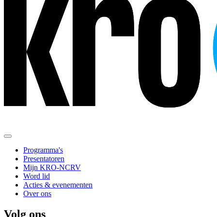
Programma's
Presentatoren
Mijn KRO-NCRV
Word lid
Acties & evenementen
Over ons
Volg ons