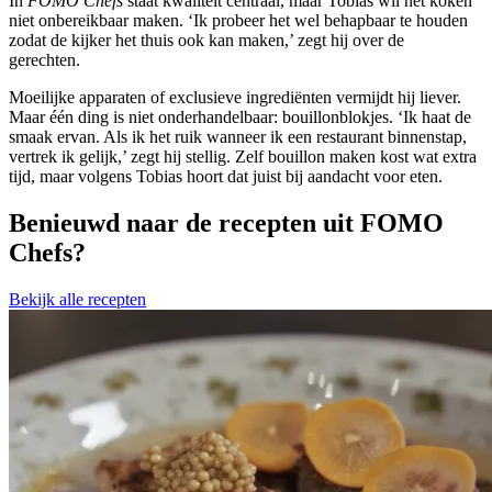
In
FOMO Chefs
staat kwaliteit centraal, maar Tobias wil het koken
niet onbereikbaar maken. ‘Ik probeer het wel behapbaar te houden
zodat de kijker het thuis ook kan maken,’ zegt hij over de
gerechten.
Moeilijke apparaten of exclusieve ingrediënten vermijdt hij liever.
Maar één ding is niet onderhandelbaar: bouillonblokjes. ‘Ik haat de
smaak ervan. Als ik het ruik wanneer ik een restaurant binnenstap,
vertrek ik gelijk,’ zegt hij stellig. Zelf bouillon maken kost wat extra
tijd, maar volgens Tobias hoort dat juist bij aandacht voor eten.
Benieuwd naar de recepten uit FOMO
Chefs?
Bekijk alle recepten