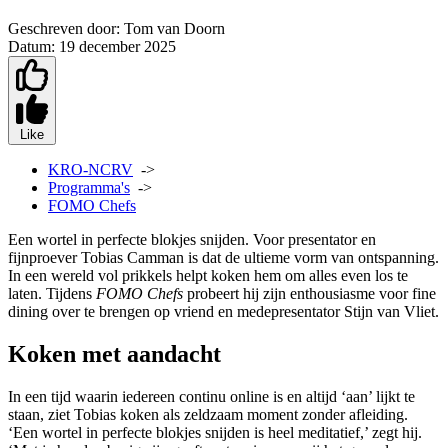
Geschreven door:
Tom van Doorn
Datum:
19 december 2025
Like
KRO-NCRV
->
Programma's
->
FOMO Chefs
Een wortel in perfecte blokjes snijden. Voor presentator en
fijnproever Tobias Camman is dat de ultieme vorm van ontspanning.
In een wereld vol prikkels helpt koken hem om alles even los te
laten. Tijdens
FOMO Chefs
probeert hij zijn enthousiasme voor fine
dining
over te brengen op vriend en medepresentator Stijn van Vliet.
Koken met aandacht
In een tijd waarin iedereen continu online is en altijd ‘aan’ lijkt te
staan, ziet Tobias koken als zeldzaam moment zonder afleiding.
‘Een wortel in perfecte blokjes snijden is heel meditatief,’ zegt hij.