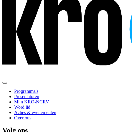
Programma's
Presentatoren
Mijn KRO-NCRV
Word lid
Acties & evenementen
Over ons
Volg ons