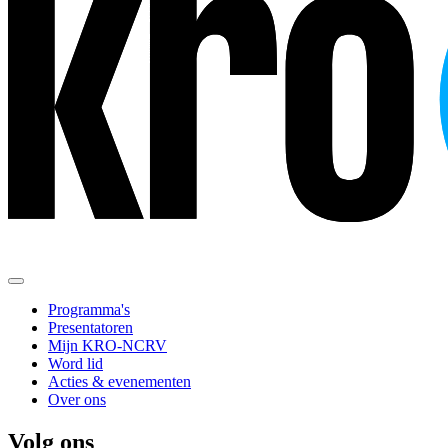
Programma's
Presentatoren
Mijn KRO-NCRV
Word lid
Acties & evenementen
Over ons
Volg ons