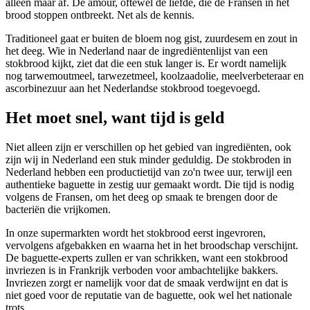
alleen maar af. De amour, oftewel de liefde, die de Fransen in het
brood stoppen ontbreekt. Net als de kennis.
Traditioneel gaat er buiten de bloem nog gist, zuurdesem en zout in
het deeg. Wie in Nederland naar de ingrediëntenlijst van een
stokbrood kijkt, ziet dat die een stuk langer is. Er wordt namelijk
nog tarwemoutmeel, tarwezetmeel, koolzaadolie, meelverbeteraar en
ascorbinezuur aan het Nederlandse stokbrood toegevoegd.
Het moet snel, want tijd is geld
Niet alleen zijn er verschillen op het gebied van ingrediënten, ook
zijn wij in Nederland een stuk minder geduldig. De stokbroden in
Nederland hebben een productietijd van zo'n twee uur, terwijl een
authentieke baguette in zestig uur gemaakt wordt. Die tijd is nodig
volgens de Fransen, om het deeg op smaak te brengen door de
bacteriën die vrijkomen.
In onze supermarkten wordt het stokbrood eerst ingevroren,
vervolgens afgebakken en waarna het in het broodschap verschijnt.
De baguette-experts zullen er van schrikken, want een stokbrood
invriezen is in Frankrijk verboden voor ambachtelijke bakkers.
Invriezen zorgt er namelijk voor dat de smaak verdwijnt en dat is
niet goed voor de reputatie van de baguette, ook wel het nationale
trots.