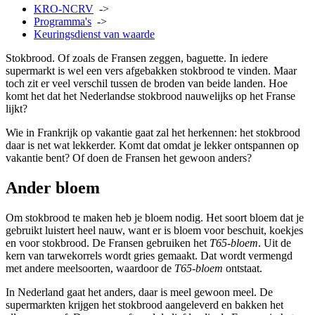
KRO-NCRV
->
Programma's
->
Keuringsdienst van waarde
Stokbrood. Of zoals de Fransen zeggen, baguette. In iedere
supermarkt is wel een vers afgebakken stokbrood te vinden. Maar
toch zit er veel verschil tussen de broden van beide landen. Hoe
komt het dat het Nederlandse stokbrood nauwelijks op het Franse
lijkt?
Wie in Frankrijk op vakantie gaat zal het herkennen: het stokbrood
daar is net wat lekkerder. Komt dat omdat je lekker ontspannen op
vakantie bent? Of doen de Fransen het gewoon anders?
Ander bloem
Om stokbrood te maken heb je bloem nodig. Het soort bloem dat je
gebruikt luistert heel nauw, want er is bloem voor beschuit, koekjes
en voor stokbrood. De Fransen gebruiken het
T65-bloem
. Uit de
kern van tarwekorrels wordt gries gemaakt. Dat wordt vermengd
met andere meelsoorten, waardoor de
T65-bloem
ontstaat.
In Nederland gaat het anders, daar is meel gewoon meel. De
supermarkten krijgen het stokbrood aangeleverd en bakken het