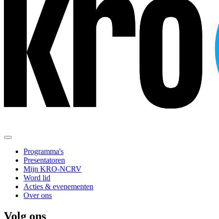
Programma's
Presentatoren
Mijn KRO-NCRV
Word lid
Acties & evenementen
Over ons
Volg ons