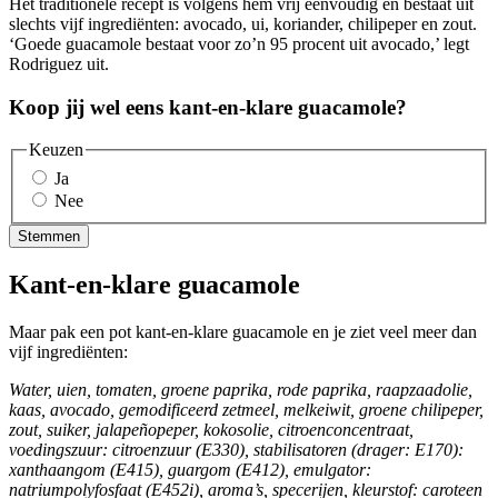
Het traditionele recept is volgens hem vrij eenvoudig en bestaat uit
slechts vijf ingrediënten: avocado, ui, koriander, chilipeper en zout.
‘Goede guacamole bestaat voor zo’n 95 procent uit avocado,’ legt
Rodriguez uit.
Koop jij wel eens kant-en-klare guacamole?
Keuzen
Ja
Nee
Stemmen
Kant-en-klare guacamole
Maar pak een pot kant-en-klare guacamole en je ziet veel meer dan
vijf ingrediënten:
Water, uien, tomaten, groene paprika, rode paprika, raapzaadolie,
kaas, avocado, gemodificeerd zetmeel, melkeiwit, groene chilipeper,
zout, suiker, jalapeñopeper, kokosolie, citroenconcentraat,
voedingszuur: citroenzuur (E330), stabilisatoren (drager: E170):
xanthaangom (E415), guargom (E412), emulgator:
natriumpolyfosfaat (E452i), aroma’s, specerijen, kleurstof: caroteen