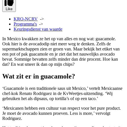
Like
KRO-NCRV
->
Programma's
->
Keuringsdienst van waarde
In Mexico kwakken ze het op van alles en nog wat: guacamole.
Ook hier is de avocadodip niet meer weg te denken. Zelfs de
supermarktschappen zien er groen van. Maar bekijk het etiket van
een pot of pak guacamole en je ziet dat het nauwelijks avocado
bevat. Sommige bevatten zelfs minder dan drie procent. Hoe kan
dat? En wat smeer ik dan op mijn chips?
Wat zit er in guacamole?
‘Guacamole is een traditionele saus uit Mexico,’ vertelt Mexicaanse
chef-kok Renato Rodriguez in de KvWeetjes-uitzending. ‘Wij
gebruiken het als dipsaus, op tortilla’s of op een taco.’
‘Mexicanen hebben een cultuur van respect voor het pure product.
Je moet de avocado kunnen proeven. Less is more,’ vervolgt
Rodriguez.