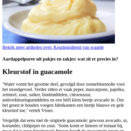
Bekijk meer artikelen over:
Keuringsdienst van waarde
Aardappelpuree uit pakjes en zakjes: wat zit er precies in?
Kleurstof in guacamole
‘Water vormt het grootste deel, gevolgd door zonnebloemolie voor
het mondgevoel. Verder zitten er vaak peper, mascarpone, paprika,
zetmeel, zout, suiker, bindmiddelen, citroenzuur,
antiverkleuringsmiddelen en een héél klein beetje avocado in. Om
het groen te houden voegen fabrikanten een beetje blauwe en gele
kleurstof toe,’ vertelt Visser.
Vergelijk dat eens met de originele guacamole: gewoon avocado, ui,
koriander, chilipeper en zout. ‘Soms komt er limoen of tomaat bij,
maar dat is puur functioneel: limoen houdt de guacamole groen en