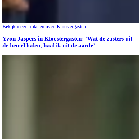
Bekijk meer artikelen over:
Kloostergasten
Yvon Jaspers in Kloostergasten: ‘Wat de zusters uit
de hemel halen, haal ik uit de aarde’