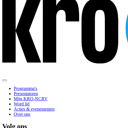
Programma's
Presentatoren
Mijn KRO-NCRV
Word lid
Acties & evenementen
Over ons
Volg ons