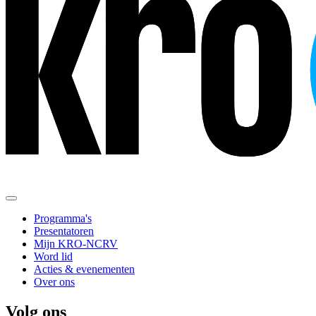
Programma's
Presentatoren
Mijn KRO-NCRV
Word lid
Acties & evenementen
Over ons
Volg ons