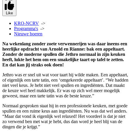
Like
KRO-NCRV
->
Programma's
->
Nieuwe boeren
Na wekenlang zonder zoete verwennerijen was daar ineens een
heerlijke opdracht van Arnold en Rianne: bak een appeltaart.
Zonder de moderne spullen die Jethro normaal in zijn keuken
heeft, lukte het hem om een smakelijke taart op tafel te zetten.
En dat kan jij straks ook doen!
Jethro was er snel uit wat voor taart hij wilde maken. Een appeltaart,
of eigenlijk een tarte tatin, een ‘omgekeerde appeltaart’. “We hadden
niet veel keus. Je hebt niet veel spullen en ingrediënten. Dat maakt
de keuze wel heel makkelijk. Er was op zich wel meer mogelijk
geweest, maar een tarte tatin was de beste keuze.”
Normaal gesproken staat hij in een professionele keuken, met goede
spullen en een ruime keus aan ingrediënten. Nu was dat wel anders.
“Maar dat vond ik eigenlijk wel relaxed! Het voordeel is dat je niet
zo verwend ben met wat je hebt, dus dan word je heel blij van de
dingen die je krijgt.”