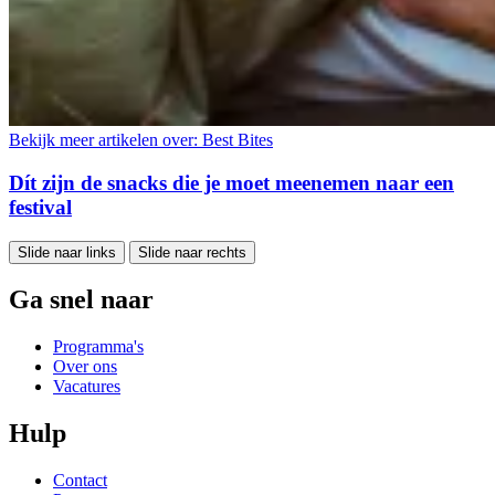
Bekijk meer artikelen over:
Best Bites
Dít zijn de snacks die je moet meenemen naar een
festival
Slide naar links
Slide naar rechts
Ga snel naar
Programma's
Over ons
Vacatures
Hulp
Contact