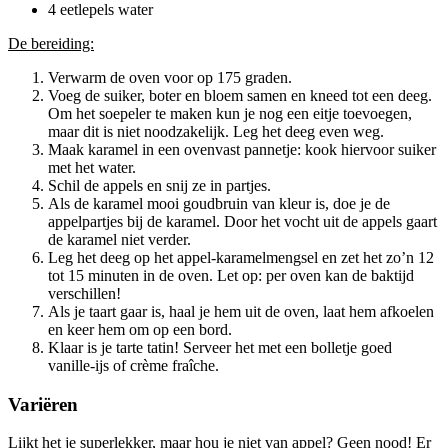
4 eetlepels water
De bereiding:
Verwarm de oven voor op 175 graden.
Voeg de suiker, boter en bloem samen en kneed tot een deeg.
Om het soepeler te maken kun je nog een eitje toevoegen,
maar dit is niet noodzakelijk. Leg het deeg even weg.
Maak karamel in een ovenvast pannetje: kook hiervoor suiker
met het water.
Schil de appels en snij ze in partjes.
Als de karamel mooi goudbruin van kleur is, doe je de
appelpartjes bij de karamel. Door het vocht uit de appels gaart
de karamel niet verder.
Leg het deeg op het appel-karamelmengsel en zet het zo’n 12
tot 15 minuten in de oven. Let op: per oven kan de baktijd
verschillen!
Als je taart gaar is, haal je hem uit de oven, laat hem afkoelen
en keer hem om op een bord.
Klaar is je tarte tatin! Serveer het met een bolletje goed
vanille-ijs of crème fraîche.
Variëren
Lijkt het je superlekker, maar hou je niet van appel? Geen nood! Er