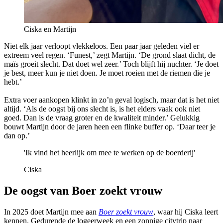
Ciska en Martijn
Niet elk jaar verloopt vlekkeloos. Een paar jaar geleden viel er
extreem veel regen. ‘Funest,’ zegt Martijn. ‘De grond slaat dicht, de
maïs groeit slecht. Dat doet wel zeer.’ Toch blijft hij nuchter. ‘Je doet
je best, meer kun je niet doen. Je moet roeien met de riemen die je
hebt.’
Extra voer aankopen klinkt in zo’n geval logisch, maar dat is het niet
altijd. ‘Als de oogst bij ons slecht is, is het elders vaak ook niet
goed. Dan is de vraag groter en de kwaliteit minder.’ Gelukkig
bouwt Martijn door de jaren heen een flinke buffer op. ‘Daar teer je
dan op.’
'Ik vind het heerlijk om mee te werken op de boerderij'
Ciska
De oogst van Boer zoekt vrouw
In 2025 doet Martijn mee aan
Boer zoekt vrouw
, waar hij Ciska leert
kennen. Gedurende de logeerweek en een zonnige citytrip naar