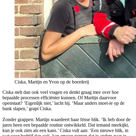
Ciska, Martijn en Yvon op de boerderij
Ciska stelt dan ook veel vragen en denkt graag mee over hoe
bepaalde processen efficiënter kunnen. Of Martijn daarvoor
openstaat? ‘Eigenlijk niet,’ lacht hij. ‘Maar anders moet-ie op de
bank slapen,’ grapt Ciska.
Zonder grappen: Martijn waardeert haar frisse blik. ‘Ik heb door de
jaren heen een bepaalde routine ontwikkeld. Dat iemand meekijkt,
kun je ook zien als een kans.’ Ciska vult aan: ‘Een nieuwe blik, in
wat voor bedrijf dan ook, kan ervoor zorgen dat je anders naar je