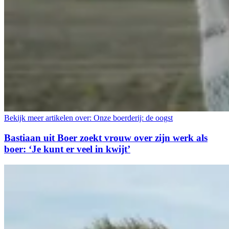
Bekijk meer artikelen over:
Onze boerderij: de oogst
Bastiaan uit Boer zoekt vrouw over zijn werk als
boer: ‘Je kunt er veel in kwijt’