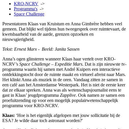
KRO-NCRV
->
Programma's
->
Space Challenge
Presentatoren Klaas van Kruistum en Anna Gimbrère hebben veel
gemeen. Dat blijkt wel tijdens hun tweegesprek over ruimtevaart, de
kwetsbaarheid van de aarde, grenzen opzoeken en
nieuwsgierigheid.
Tekst: Ernest Marx - Beeld: Janita Sassen
Anna’s ogen glinsteren wanneer Klaas haar vertelt over KRO-
NCRV’s
Space Challenge – Expeditie Mars
. Dat is zijn nieuwste tv-
programma waarin hij samen met André Kuipers
een interactieve
ontdekkingstocht door de ruimte maakt en virtueel afreist naar Mars.
Het klinkt Anna als muziek in de oren. Vandaag zitten ze samen in
een café aan het Amsterdamse Westerpark. Het is niet de eerste keer
dat ze elkaar spreken. Anna was als wetenschapsjournalist eens te
gast in Klaas’ jeugdprogramma
Zapplive
. Ook namen ze samen
een
proefuitzending op voor een mogelijk populairwetenschappelijk
programma voor KRO-NCRV.
Klaas:
‘Hoe is het eigenlijk afgelopen met jouw sollicitatie
bij de
ESA? Je wilde daar toch astronaut worden?'