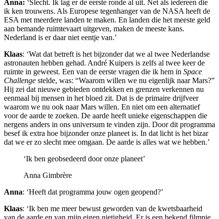
Anna:
‘Slecht. Ik lag er de eerste ronde al uit. Net als iedereen die
ik ken trouwens. Als Europese tegenhanger van de NASA heeft de
ESA met meerdere landen te maken. En landen die het meeste geld
aan bemande ruimtevaart uitgeven, maken de meeste kans.
Nederland is er daar niet eentje van.’
Klaas
: ‘Wat dat betreft is het bijzonder dat we al twee Nederlandse
astronauten hebben gehad. André Kuipers is zelfs al twee keer de
ruimte in geweest. Een van de eerste vragen die ik
hem in
Space
Challenge
stelde, was: “Waarom willen we nu eigenlijk naar Mars?”
Hij zei dat nieuwe gebieden ontdekken en grenzen verkennen nu
eenmaal bij mensen in het bloed zit. Dat is de primaire drijfveer
waarom we nu ook naar Mars willen. En niet om een alternatief
voor de aarde te zoeken. De aarde heeft unieke eigenschappen die
nergens anders in ons universum te vinden zijn. Door dit programma
besef ik extra hoe bijzonder onze planeet is. In dat licht is het bizar
dat we er zo slecht mee omgaan. De aarde is alles wat we hebben.’
‘Ik ben geobsedeerd door onze planeet’
Anna Gimbrère
Anna
: ‘Heeft dat programma jouw ogen geopend?’
Klaas
: ‘Ik ben me meer bewust geworden van de kwetsbaarheid
van de aarde en van mijn eigen
nietigheid. Er is een bekend filmpje