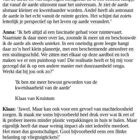
dat vanaf de aarde uitzoomt naar het universum. Je ziet de aarde
alsmaar kleiner en kwetsbaarder worden. André heeft als astronaut
de aarde in het echt vanuit de ruimte gezien. Het schijnt dat zoiets
letterlijk je perspectief op het leven op aarde verandert.’
Anna
: ‘Ik heb altijd al een fascinatie gehad voor ruimtevaart.
Naarmate ik daar meer over
las, zoomde ik meer uit en beschouwde
ik de aarde als steeds unieker. In een oneindig grote l
eegte hangt
daar zo’n heel klein planeetje, met een beschermende atmosfeer en
een stralingsschild. We zitten met elkaar op deze aardbol en toch
maken we er een puinhoop van! Die realisatie heeft er bij mij voor
gezorgd dat ik op een andere manier met duurzaamheid omga.
Werkt dat bij jou ook zo?’
'Ik ben me meer bewust geworden van de
kwetsbaarheid van de aarde'
Klaas van Kruistum
Klaas
: ‘Jawel. Maar kan ook voor een gevoel van machteloosheid
zorgen. Ik maak me soms
bijvoorbeeld heel druk over wat ik eet of
ik probeer ineens minder plastic verpakkingen in
huis te halen. Maar
eigenlijk heeft dat maar weinig impact als niet iederéén meedoet.
Het moet dus grootschaliger. Gooi bijvoorbeeld eens een flinke
belasting op vliegtuigtickets!’