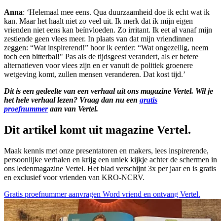
Anna
: ‘Helemaal mee eens. Qua duurzaamheid doe ik echt wat ik
kan. Maar het haalt niet zo veel uit. Ik merk dat ik mijn eigen
vrienden niet eens kan beïnvloeden. Zo irritant. Ik eet al vanaf mijn
zestiende geen vlees meer. In plaats van dat mijn vriendinnen
zeggen: “Wat inspirerend!” hoor ik eerder: “Wat ongezellig, neem
toch een bitterbal!" Pas als de tijdsgeest verandert, als er betere
alternatieven voor vlees zijn en er vanuit de politiek groenere
wetgeving komt, zullen mensen veranderen. Dat kost tijd.’
Dit is een gedeelte van een verhaal uit ons magazine Vertel. Wil je
het hele verhaal lezen? Vraag dan nu een
gratis
proefnummer
aan van Vertel.
Dit artikel komt uit magazine Vertel.
Maak kennis met onze presentatoren en makers, lees inspirerende,
persoonlijke verhalen en krijg een uniek kijkje achter de schermen in
ons ledenmagazine Vertel. Het blad verschijnt 3x per jaar en is gratis
en exclusief voor vrienden van KRO-NCRV.
Gratis proefnummer aanvragen
Word vriend en ontvang Vertel.