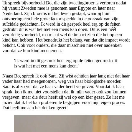
'Ik spreek bijvoorbeeld Bo, die zijn tweelingbroer is verloren nadat
hij vanuit Zweden mee is genomen naar Egypte en later naar
Nederland. Zijn broer is uit het leven gestapt, waarbij hun
ontvoering een hele grote factor speelde in de oorzaak van zijn
suïcidale gedachten. Ik werd in dit gesprek heel erg op de feiten
gedrukt: dit is wat het met een mens kan doen. Dit is een héél
verdrietig voorbeeld,
maar laat wel de impact zien die het op een
kind kan hebben.
Het benadrukt het belang van dat die impact wordt
belicht. Ook voor ouders, die daar misschien niet over nadenken
voordat ze hun kind meenemen.
'Ik werd in dit gesprek heel erg op de feiten gedrukt: dit
is wat het met een mens kan doen.'
Naast Bo, spreek ik ook Sara. Zij wist achttien jaar lang niet dat haar
vader haar had meegenomen, weg van haar biologische moeder.
Sara is al zo ver dat ze haar vader heeft vergeven. Voordat ik haar
sprak, kon ik me niet voorstellen dat ik mijn vader ooit zou kunnen
vergeven, maar die deur heeft zij wel op een kier gezet. Ze liet me
inzien dat ik het kan proberen te begrijpen voor mijn eigen proces.
Dat heeft me aan het denken gezet.'