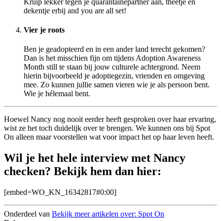
Kruip lekker tegen je quarantainepartner aan, theetje en
dekentje erbij and you are all set!
Vier je roots
Ben je geadopteerd en in een ander land terecht gekomen?
Dan is het misschien fijn om tijdens Adoption Awareness
Month still te staan bij jouw culturele achtergrond. Neem
hierin bijvoorbeeld je adoptiegezin, vrienden en omgeving
mee. Zo kunnen jullie samen vieren wie je als persoon bent.
Wie je hélemaal bent.
Hoewel Nancy nog nooit eerder heeft gesproken over haar ervaring,
wist ze het toch duidelijk over te brengen. We kunnen ons bij Spot
On alleen maar voorstellen wat voor impact het op haar leven heeft.
Wil je het hele interview met Nancy
checken? Bekijk hem dan hier:
[embed=WO_KN_16342817#0:00]
Onderdeel van
Bekijk meer artikelen over:
Spot On