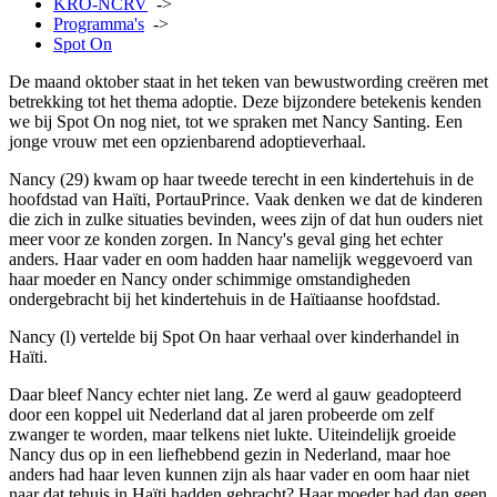
KRO-NCRV
->
Programma's
->
Spot On
De maand oktober staat in het teken van bewustwording creëren met
betrekking tot het thema adoptie. Deze bijzondere betekenis kenden
we bij Spot On nog niet, tot we spraken met Nancy Santing. Een
jonge vrouw met een opzienbarend adoptieverhaal.
Nancy (29) kwam op haar tweede terecht in een kindertehuis in de
hoofdstad van Haïti, PortauPrince. Vaak denken we dat de kinderen
die zich in zulke situaties bevinden, wees zijn of dat hun ouders niet
meer voor ze konden zorgen. In Nancy's geval ging het echter
anders. Haar vader en oom hadden haar namelijk weggevoerd van
haar moeder en Nancy onder schimmige omstandigheden
ondergebracht bij het kindertehuis in de Haïtiaanse hoofdstad.
Nancy (l) vertelde bij Spot On haar verhaal over kinderhandel in
Haïti.
Daar bleef Nancy echter niet lang. Ze werd al gauw geadopteerd
door een koppel uit Nederland dat al jaren probeerde om zelf
zwanger te worden, maar telkens niet lukte. Uiteindelijk groeide
Nancy dus op in een liefhebbend gezin in Nederland, maar hoe
anders had haar leven kunnen zijn als haar vader en oom haar niet
naar dat tehuis in Haïti hadden gebracht? Haar moeder had dan geen