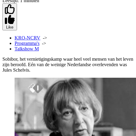
Leestijd:
1 minuten
Like
KRO-NCRV
->
Programma's
->
Talkshow M
Sobibor, het vernietigingskamp waar heel veel mensen van het leven
zijn beroofd. Eén van de weinige Nederlandse overlevenden was
Jules Schelvis.