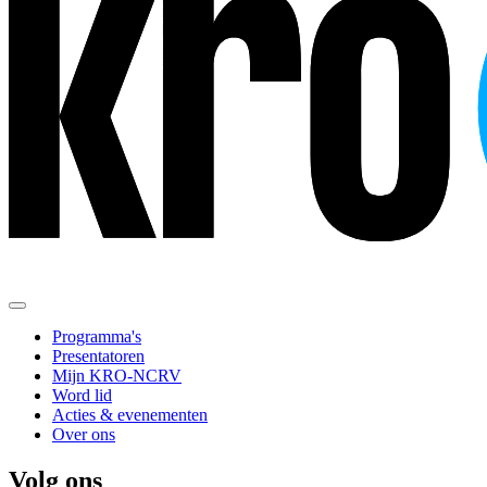
Programma's
Presentatoren
Mijn KRO-NCRV
Word lid
Acties & evenementen
Over ons
Volg ons