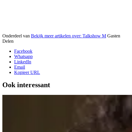
Onderdeel van
Bekijk meer artikelen over:
Talkshow M
Gasten
Delen
Facebook
Whatsapp
LinkedIn
Email
Kopieer URL
Ook interessant