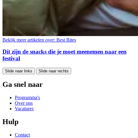
Bekijk meer artikelen over:
Best Bites
Dít zijn de snacks die je moet meenemen naar een
festival
Slide naar links
Slide naar rechts
Ga snel naar
Programma's
Over ons
Vacatures
Hulp
Contact