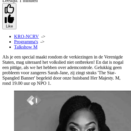
Leestijd:
1 minuten
Like
KRO-NCRV
->
Programma's
->
Talkshow M
Als je een special maakt rondom de verkiezingen in de Verenigde
Staten, mag uiteraard het volkslied niet ontbreken! En dat is nogal
een pittige, als we het hebben over ademcontrole. Gelukkig geen
probleem voor zangeres Sarah-Jane, zij zingt straks 'The Star-
Spangled Banner' begeleid door onze huisband Her Majesty. M,
rond 19.00 uur op NPO 1.