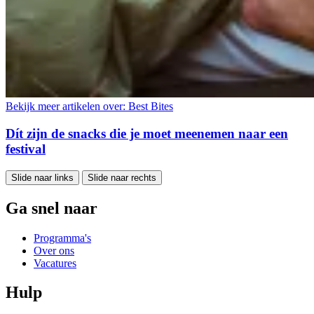
Bekijk meer artikelen over:
Best Bites
Dít zijn de snacks die je moet meenemen naar een
festival
Slide naar links
Slide naar rechts
Ga snel naar
Programma's
Over ons
Vacatures
Hulp