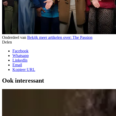
Onderdeel van
Bekijk meer artikelen over:
The Passion
Delen
Facebook
Whatsapp
LinkedIn
Email
Kopieer URL
Ook interessant