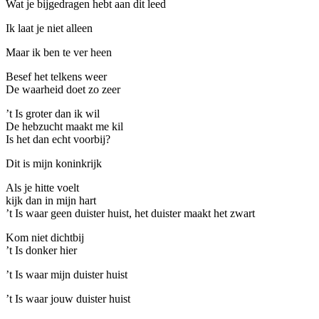
Wat je bijgedragen hebt aan dit leed
Ik laat je niet alleen
Maar ik ben te ver heen
Besef het telkens weer
D
e waarheid doet zo zeer
’t Is groter dan ik wil
D
e hebzucht maakt me kil
Is het dan echt voorbij?
Dit is mijn koninkrijk
Als je hitte voelt
kijk dan in mijn hart
’t Is waar geen duister huist, het duister maakt het zwart
Kom niet dichtbij
’t Is donker hier
’t Is waar mijn duister huist
’t Is waar jouw duister huist