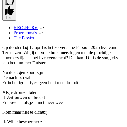
Like
KRO-NCRV
->
Programma's
->
The Passion
Op donderdag 17 april is het zo ver: The Passion 2025 live vanuit
Terneuzen. Wil jij uit volle borst meezingen met de prachtige
nummers tijdens het live evenement? Dat kan! Dit is de songtekst
van het nummer Duister.
Nu de dagen koud zijn
D
e nacht zo valt
E
r in heilige huisjes geen licht meer brandt
Als je dromen falen
‘t Vertrouwen ontbreekt
En bovenal als je ’t niet meer weet
Kom maar niet te dichtbij
‘k Wil je beschermer zijn