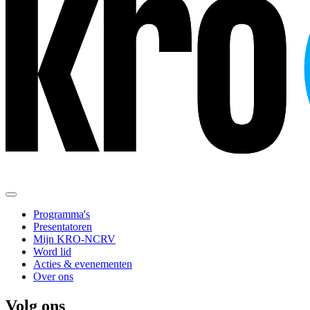
Programma's
Presentatoren
Mijn KRO-NCRV
Word lid
Acties & evenementen
Over ons
Volg ons