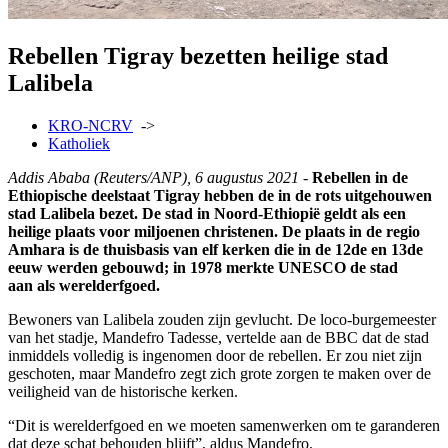
Rebellen Tigray bezetten heilige stad
Lalibela
KRO-NCRV
->
Katholiek
Addis Ababa (Reuters/ANP), 6 augustus 2021 -
Rebellen in de
Ethiopische deelstaat Tigray hebben de in de rots uitgehouwen
stad Lalibela bezet. De stad in Noord-Ethiopië geldt als een
heilige plaats voor miljoenen christenen. De plaats in de regio
Amhara is de thuisbasis van elf kerken die in de 12de en 13de
eeuw werden gebouwd; in 1978 merkte UNESCO de stad
aan als werelderfgoed.
Bewoners van Lalibela zouden zijn gevlucht. De loco-burgemeester
van het stadje, Mandefro Tadesse, vertelde aan de BBC dat de stad
inmiddels volledig is ingenomen door de rebellen. Er zou niet zijn
geschoten, maar Mandefro zegt zich grote zorgen te maken over de
veiligheid van de historische kerken.
“Dit is werelderfgoed en we moeten samenwerken om te garanderen
dat deze schat behouden blijft”, aldus Mandefro.