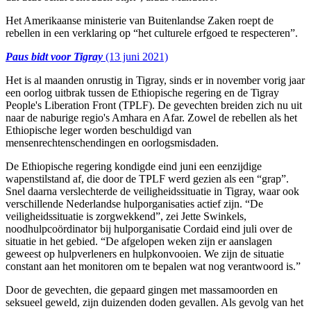
Het Amerikaanse ministerie van Buitenlandse Zaken roept de
rebellen in een verklaring op “het culturele erfgoed te respecteren”.
Paus bidt voor Tigray
(13 juni 2021)
Het is al maanden onrustig in Tigray, sinds er in november vorig jaar
een oorlog uitbrak tussen de Ethiopische regering en de Tigray
People's Liberation Front (TPLF). De gevechten breiden zich nu uit
naar de naburige regio's Amhara en Afar. Zowel de rebellen als het
Ethiopische leger worden beschuldigd van
mensenrechtenschendingen en oorlogsmisdaden.
De Ethiopische regering kondigde eind juni een eenzijdige
wapenstilstand af, die door de TPLF werd gezien als een “grap”.
Snel daarna verslechterde de veiligheidssituatie in Tigray, waar ook
verschillende Nederlandse hulporganisaties actief zijn. “De
veiligheidssituatie is zorgwekkend”, zei Jette Swinkels,
noodhulpcoördinator bij hulporganisatie Cordaid eind juli over de
situatie in het gebied. “De afgelopen weken zijn er aanslagen
geweest op hulpverleners en hulpkonvooien. We zijn de situatie
constant aan het monitoren om te bepalen wat nog verantwoord is.”
Door de gevechten, die gepaard gingen met massamoorden en
seksueel geweld, zijn duizenden doden gevallen. Als gevolg van het