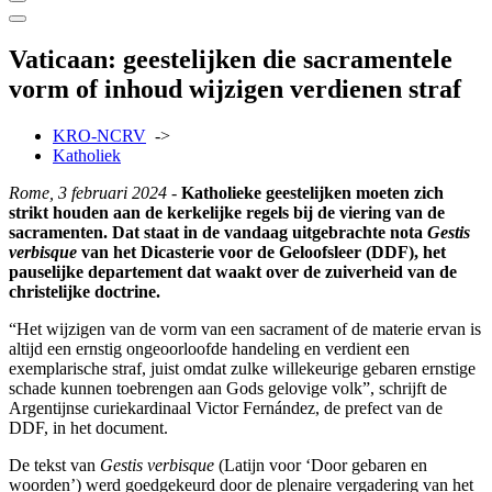
Vaticaan: geestelijken die sacramentele
vorm of inhoud wijzigen verdienen straf
KRO-NCRV
->
Katholiek
Rome, 3 februari 2024
-
Katholieke geestelijken moeten zich
strikt houden aan de kerkelijke regels bij de viering van de
sacramenten. Dat staat in de vandaag uitgebrachte nota
Gestis
verbisque
van het Dicasterie voor de Geloofsleer (DDF), het
pauselijke departement dat waakt over de zuiverheid van de
christelijke doctrine.
“Het wijzigen van de vorm van een sacrament of de materie ervan is
altijd een ernstig ongeoorloofde handeling en verdient een
exemplarische straf, juist omdat zulke willekeurige gebaren ernstige
schade kunnen toebrengen aan Gods gelovige volk”, schrijft de
Argentijnse curiekardinaal Victor Fernández, de prefect van de
DDF, in het document.
De tekst van
Gestis verbisque
(Latijn voor ‘Door gebaren en
woorden’) werd goedgekeurd door de plenaire vergadering van het