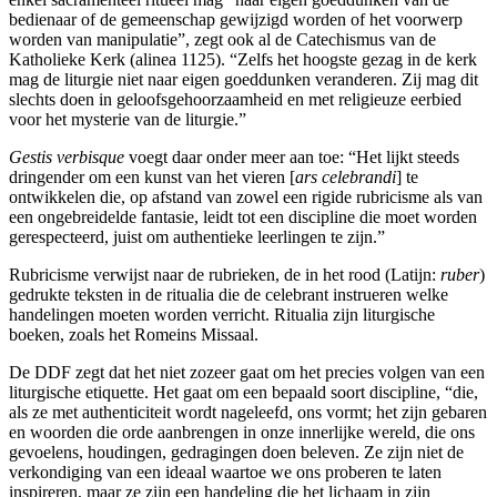
bedienaar of de gemeenschap gewijzigd worden of het voorwerp
worden van manipulatie”, zegt ook al de Catechismus van de
Katholieke Kerk (alinea 1125). “Zelfs het hoogste gezag in de kerk
mag de liturgie niet naar eigen goeddunken veranderen. Zij mag dit
slechts doen in geloofsgehoorzaamheid en met religieuze eerbied
voor het mysterie van de liturgie.”
Gestis verbisque
voegt daar onder meer aan toe: “Het lijkt steeds
dringender om een kunst van het vieren [
ars celebrandi
] te
ontwikkelen die, op afstand van zowel een rigide rubricisme als van
een ongebreidelde fantasie, leidt tot een discipline die moet worden
gerespecteerd, juist om authentieke leerlingen te zijn.”
Rubricisme verwijst naar de rubrieken, de in het rood (Latijn:
ruber
)
gedrukte teksten in de ritualia die de celebrant instrueren welke
handelingen moeten worden verricht. Ritualia zijn liturgische
boeken, zoals het Romeins Missaal.
De DDF zegt dat het niet zozeer gaat om het precies volgen van een
liturgische etiquette. Het gaat om een bepaald soort discipline, “die,
als ze met authenticiteit wordt nageleefd, ons vormt; het zijn gebaren
en woorden die orde aanbrengen in onze innerlijke wereld, die ons
gevoelens, houdingen, gedragingen doen beleven. Ze zijn niet de
verkondiging van een ideaal waartoe we ons proberen te laten
inspireren, maar ze zijn een handeling die het lichaam in zijn