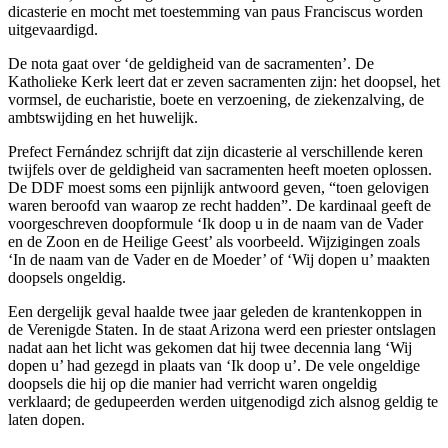
dicasterie en mocht met toestemming van paus Franciscus worden
uitgevaardigd.
De nota gaat over ‘de geldigheid van de sacramenten’. De
Katholieke Kerk leert dat er zeven sacramenten zijn: het doopsel, het
vormsel, de eucharistie, boete en verzoening, de ziekenzalving, de
ambtswijding en het huwelijk.
Prefect Fernández schrijft dat zijn dicasterie al verschillende keren
twijfels over de geldigheid van sacramenten heeft moeten oplossen.
De DDF moest soms een pijnlijk antwoord geven, “toen gelovigen
waren beroofd van waarop ze recht hadden”. De kardinaal geeft de
voorgeschreven doopformule ‘Ik doop u in de naam van de Vader
en de Zoon en de Heilige Geest’ als voorbeeld. Wijzigingen zoals
‘In de naam van de Vader en de Moeder’ of ‘Wij dopen u’ maakten
doopsels ongeldig.
Een dergelijk geval haalde twee jaar geleden de krantenkoppen in
de Verenigde Staten. In de staat Arizona werd een priester ontslagen
nadat aan het licht was gekomen dat hij twee decennia lang ‘Wij
dopen u’ had gezegd in plaats van ‘Ik doop u’. De vele ongeldige
doopsels die hij op die manier had verricht waren ongeldig
verklaard; de gedupeerden werden uitgenodigd zich alsnog geldig te
laten dopen.