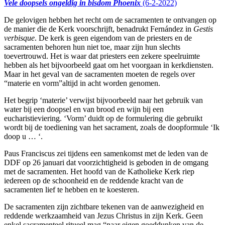
Vele doopsels ongeldig in bisdom Phoenix
(6-2-2022)
De gelovigen hebben het recht om de sacramenten te ontvangen op
de manier die de Kerk voorschrijft, benadrukt Fernández in
Gestis
verbisque
. De kerk is geen eigendom van de priesters en de
sacramenten behoren hun niet toe, maar zijn hun slechts
toevertrouwd. Het is waar dat priesters een zekere speelruimte
hebben als het bijvoorbeeld gaat om het voorgaan in kerkdiensten.
Maar in het geval van de sacramenten moeten de regels over
“materie en vorm”altijd in acht worden genomen.
Het begrip ‘materie’ verwijst bijvoorbeeld naar het gebruik van
water bij een doopsel en van brood en wijn bij een
eucharistieviering. ‘Vorm’ duidt op de formulering die gebruikt
wordt bij de toediening van het sacrament, zoals de doopformule ‘Ik
doop u … ‘.
Paus Franciscus zei tijdens een samenkomst met de leden van de
DDF op 26 januari dat voorzichtigheid is geboden in de omgang
met de sacramenten. Het hoofd van de Katholieke Kerk riep
iedereen op de schoonheid en de reddende kracht van de
sacramenten lief te hebben en te koesteren.
De sacramenten zijn zichtbare tekenen van de aanwezigheid en
reddende werkzaamheid van Jezus Christus in zijn Kerk. Geen
enkel sacramenteel ritueel mag “naar eigen goeddunken van de