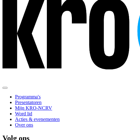
Programma's
Presentatoren
Mijn KRO-NCRV
Word lid
Acties & evenementen
Over ons
Volg ons