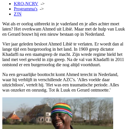
KRO-NCRV
->
Programma's
->
Z!N
Wat als er oorlog uitbreekt in je vaderland en je alles achter moet
laten? Het overkwam Ahmed uit Libië. Maar met de hulp van Luuk
en Gerard bouwt hij een nieuw bestaan op in Nederland.
Vier jaar geleden besloot Ahmed Libië te verlaten. Er woedt dan al
lange tijd een burgeroorlog in het land. In 1969 greep dictator
Khadaffi na een staatsgreep de macht. Zijn wrede regime hield het
land met veel geweld in zijn greep. Na de val van Khadaffi in 2011
ontstond er een burgeroorlog die nog altijd voortduurt.
Na een gevaarlijke boottocht komt Ahmed terecht in Nederland,
waar hij verblijft in verschillende AZC's. 'Alles voelde daar
uitzichtloos', vertelt hij. 'Het was een traumatische periode. Alles
was onzeker en onrustig. Tot ik Luuk en Gerard ontmoette.'