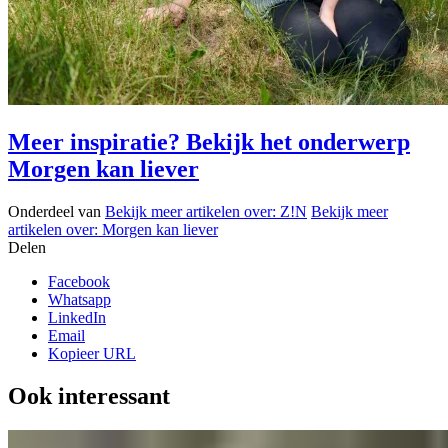
Meer inspiratie? Bekijk het onderwerp
Morgen kan liever
Onderdeel van
Bekijk meer artikelen over:
Z!N
Bekijk meer
artikelen over:
Morgen kan liever
Delen
Facebook
Whatsapp
LinkedIn
Email
Kopieer URL
Ook interessant