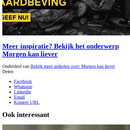
Meer inspiratie? Bekijk het onderwerp
Morgen kan liever
Onderdeel van
Bekijk meer artikelen over:
Morgen kan liever
Delen
Facebook
Whatsapp
LinkedIn
Email
Kopieer URL
Ook interessant