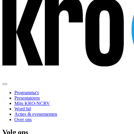
Programma's
Presentatoren
Mijn KRO-NCRV
Word lid
Acties & evenementen
Over ons
Volg ons