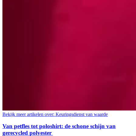
Bekijk meer artikelen over:
Keuringsdienst van waarde
Van petfles tot poloshirt: de schone schijn van
gerecycled polyester