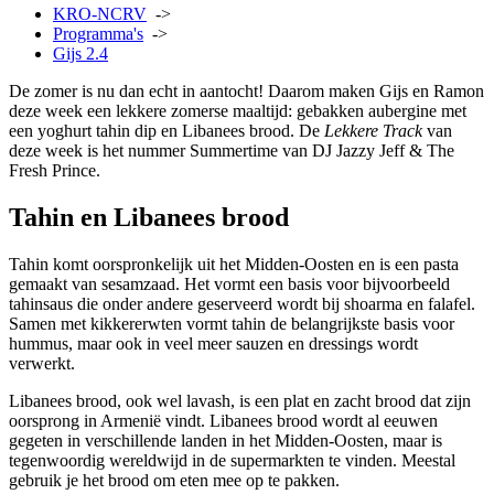
KRO-NCRV
->
Programma's
->
Gijs 2.4
De zomer is nu dan echt in aantocht! Daarom maken Gijs en Ramon
deze week een lekkere zomerse maaltijd: gebakken aubergine met
een yoghurt tahin dip en Libanees brood. De
Lekkere Track
van
deze week is het nummer Summertime van DJ Jazzy Jeff & The
Fresh Prince.
Tahin en Libanees brood
Tahin komt oorspronkelijk uit het Midden-Oosten en is een pasta
gemaakt van sesamzaad. Het vormt een basis voor bijvoorbeeld
tahinsaus die onder andere geserveerd wordt bij shoarma en falafel.
Samen met kikkererwten vormt tahin de belangrijkste basis voor
hummus, maar ook in veel meer sauzen en dressings wordt
verwerkt.
Libanees brood, ook wel lavash, is een plat en zacht brood dat zijn
oorsprong in Armenië vindt. Libanees brood wordt al eeuwen
gegeten in verschillende landen in het Midden-Oosten, maar is
tegenwoordig wereldwijd in de supermarkten te vinden. Meestal
gebruik je het brood om eten mee op te pakken.