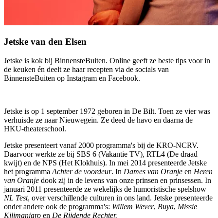
Jetske van den Elsen
Jetske is kok bij BinnensteBuiten. Online geeft ze beste tips voor in
de keuken én deelt ze haar recepten via de socials van
BinnensteBuiten op Instagram en Facebook.
Jetske is op 1 september 1972 geboren in De Bilt. Toen ze vier was
verhuisde ze naar Nieuwegein. Ze deed de havo en daarna de
HKU-theaterschool.
Jetske presenteert vanaf 2000 programma's bij de KRO-NCRV.
Daarvoor werkte ze bij SBS 6 (Vakantie TV), RTL4 (De draad
kwijt) en de NPS (Het Klokhuis). In mei 2014 presenteerde Jetske
het programma
Achter de voordeur
. In
Dames van Oranje
en
Heren
van Oranje
dook zij in de levens van onze prinsen en prinsessen. In
januari 2011 presenteerde ze wekelijks de humoristische spelshow
NL Test
, over verschillende culturen in ons land. Jetske presenteerde
onder andere ook de programma's:
Willem Wever
,
Buya
,
Missie
Kilimanjaro
en
De Rijdende Rechter.