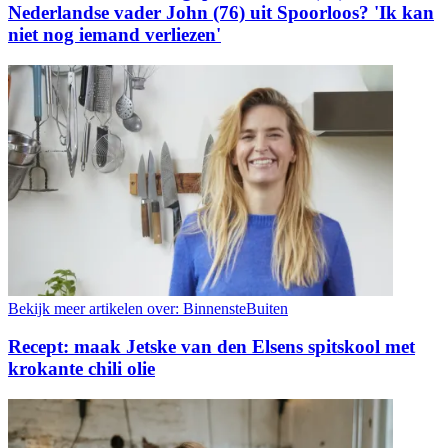
Nederlandse vader John (76) uit Spoorloos? 'Ik kan
niet nog iemand verliezen'
Bekijk meer artikelen over:
BinnensteBuiten
Recept: maak Jetske van den Elsens spitskool met
krokante chili olie