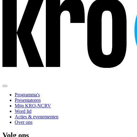
Programma's
Presentatoren
Mijn KRO-NCRV
Word lid
Acties & evenementen
Over ons
Volg ons