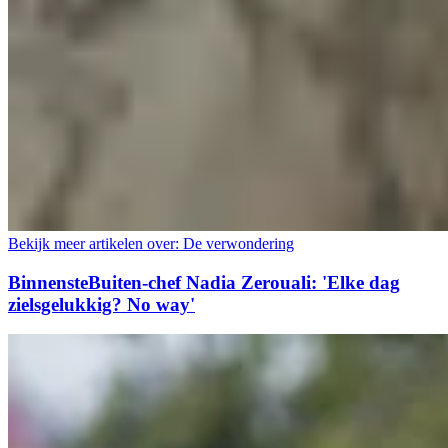
Bekijk meer artikelen over:
De verwondering
BinnensteBuiten-chef Nadia Zerouali: 'Elke dag
zielsgelukkig? No way'