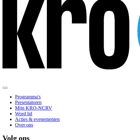
Programma's
Presentatoren
Mijn KRO-NCRV
Word lid
Acties & evenementen
Over ons
Volg ons