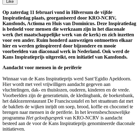
Like
Op zaterdag 11 februari vond in Hilversum de vijfde
Inspiratiedag plaats, georganiseerd door KRO-NCRV,
Kansfonds, Actioma en Huis van Dominicus. Deze Inspiratiedag
is bedoeld voor mensen die werkzaam zijn in het diaconale
werk (het maatschappelijke werk van de kerk) en zich inzetten
voor een ander. Ruim honderd aanwezigen ontmoetten elkaar
hier en werden geïnspireerd door bijzondere en mooie
voorbeelden van diaconaal werk in Nederland. Ook werd de
Kans Inspiratieprijs uitgereikt, een initiatief van Kansfonds.
Aandacht voor mensen in de periferie
Winnaar van de Kans Inspiratieprijs werd Sant‘Egidio Apeldoorn.
Hier wordt met veel vrijwilligers aandacht gegeven aan
vluchtelingen, dak- en thuislozen, ouderen, kinderen en de vrede.
Voorbeelden zijn de generatietuin, de kledingbank, de boekenbank,
het daklozenrestaurant De Franciscustafel en het straatteam dat met
de bakfiets de wijken inrijdt om soep, brood, koffie en chocomel te
brengen naar mensen in de periferie. In het levensbeschouwelijke
programma
Het geloofsgesprek
van KRO-NCRV is aandacht
besteed aan de voor de Kans Inspiratieprijs genomineerde diaconale
initiatieven.