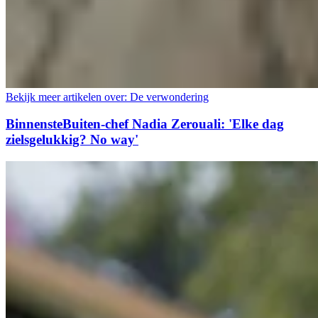
Bekijk meer artikelen over:
De verwondering
BinnensteBuiten-chef Nadia Zerouali: 'Elke dag
zielsgelukkig? No way'