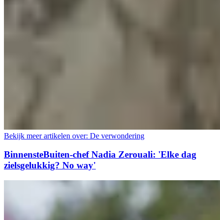
Bekijk meer artikelen over:
De verwondering
BinnensteBuiten-chef Nadia Zerouali: 'Elke dag
zielsgelukkig? No way'