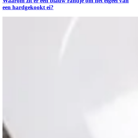
Waarom zit er een blauw randje om het eigeel van
een hardgekookt ei?