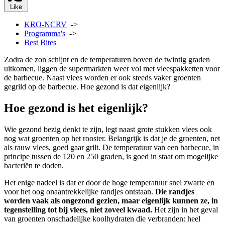
Like
KRO-NCRV
->
Programma's
->
Best Bites
Zodra de zon schijnt en de temperaturen boven de twintig graden
uitkomen, liggen de supermarkten weer vol met vleespakketten voor
de barbecue. Naast vlees worden er ook steeds vaker groenten
gegrild op de barbecue. Hoe gezond is dat eigenlijk?
Hoe gezond is het eigenlijk?
Wie gezond bezig denkt te zijn, legt naast grote stukken vlees ook
nog wat groenten op het rooster. Belangrijk is dat je de groenten, net
als rauw vlees, goed gaar grilt. De temperatuur van een barbecue, in
principe tussen de 120 en 250 graden, is goed in staat om mogelijke
bacteriën te doden.
Het enige nadeel is dat er door de hoge temperatuur snel zwarte en
voor het oog onaantrekkelijke randjes ontstaan.
Die randjes
worden vaak als ongezond gezien, maar eigenlijk kunnen ze, in
tegenstelling tot bij vlees, niet zoveel kwaad.
Het zijn in het geval
van groenten onschadelijke koolhydraten die verbranden: heel