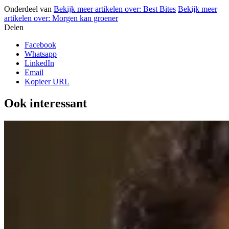
Onderdeel van
Bekijk meer artikelen over:
Best Bites
Bekijk meer
artikelen over:
Morgen kan groener
Delen
Facebook
Whatsapp
LinkedIn
Email
Kopieer URL
Ook interessant