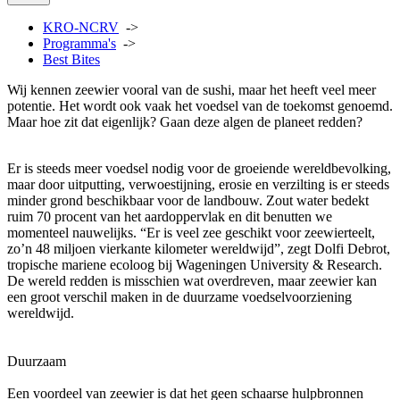
KRO-NCRV
->
Programma's
->
Best Bites
Wij kennen zeewier vooral van de sushi, maar het heeft veel meer
potentie. Het wordt ook vaak het voedsel van de toekomst genoemd.
Maar hoe zit dat eigenlijk? Gaan deze algen de planeet redden?
Er is steeds meer voedsel nodig voor de groeiende wereldbevolking,
maar door uitputting, verwoestijning, erosie en verzilting is er steeds
minder grond beschikbaar voor de landbouw. Zout water bedekt
ruim 70 procent van het aardoppervlak en dit benutten we
momenteel nauwelijks. “Er is veel zee geschikt voor zeewierteelt,
zo’n 48 miljoen vierkante kilometer wereldwijd”, zegt Dolfi Debrot,
tropische mariene ecoloog bij Wageningen University & Research.
De wereld redden is misschien wat overdreven, maar zeewier kan
een groot verschil maken in de duurzame voedselvoorziening
wereldwijd.
Duurzaam
Een voordeel van zeewier is dat het geen schaarse hulpbronnen