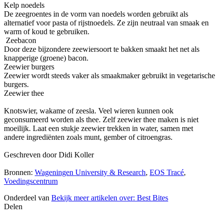
Kelp noedels
De zeegroentes in de vorm van noedels worden gebruikt als
alternatief voor pasta of rijstnoedels. Ze zijn neutraal van smaak en
warm of koud te gebruiken.
Zeebacon
Door deze bijzondere zeewiersoort te bakken smaakt het net als
knapperige (groene) bacon.
Zeewier burgers
Zeewier wordt steeds vaker als smaakmaker gebruikt in vegetarische
burgers.
Zeewier thee
Knotswier, wakame of zeesla. Veel wieren kunnen ook
geconsumeerd worden als thee. Zelf zeewier thee maken is niet
moeilijk. Laat een stukje zeewier trekken in water, samen met
andere ingrediënten zoals munt, gember of citroengras.
Geschreven door Didi Koller
Bronnen:
Wageningen University & Research
,
EOS Tracé
,
Voedingscentrum
Onderdeel van
Bekijk meer artikelen over:
Best Bites
Delen