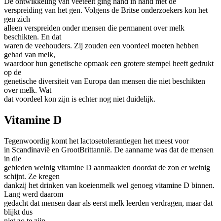
De ontwikkeling van veeteelt ging hand in hand met de
verspreiding van het gen. Volgens de Britse onderzoekers kon het
gen zich
alleen verspreiden onder mensen die permanent over melk
beschikten. En dat
waren de veehouders. Zij zouden een voordeel moeten hebben
gehad van melk,
waardoor hun genetische opmaak een grotere stempel heeft gedrukt
op de
genetische diversiteit van Europa dan mensen die niet beschikten
over melk. Wat
dat voordeel kon zijn is echter nog niet duidelijk.
Vitamine D
Tegenwoordig komt het lactosetolerantiegen het meest voor
in Scandinavië en GrootBrittannië. De aanname was dat de mensen
in die
gebieden weinig vitamine D aanmaakten doordat de zon er weinig
schijnt. Ze kregen
dankzij het drinken van koeienmelk wel genoeg vitamine D binnen.
Lang werd daarom
gedacht dat mensen daar als eerst melk leerden verdragen, maar dat
blijkt dus
niet zo te zijn.