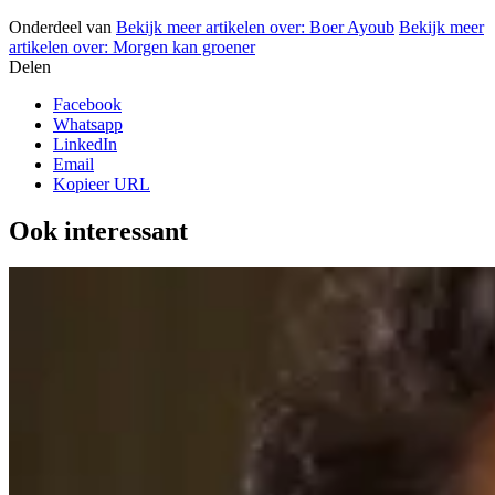
Onderdeel van
Bekijk meer artikelen over:
Boer Ayoub
Bekijk meer
artikelen over:
Morgen kan groener
Delen
Facebook
Whatsapp
LinkedIn
Email
Kopieer URL
Ook interessant