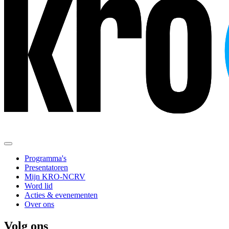
Programma's
Presentatoren
Mijn KRO-NCRV
Word lid
Acties & evenementen
Over ons
Volg ons