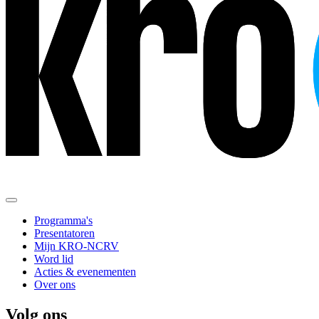
Programma's
Presentatoren
Mijn KRO-NCRV
Word lid
Acties & evenementen
Over ons
Volg ons