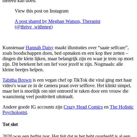
meteen kan doen.
View this post on Instagram
A post shared by Meghan Watson, Therapist
(@thrive_withmeg)
Kunstenaar
Hannah Daisy
maakt illustraties over “saaie selfcare”,
zoals boodschappen doen, bed opmaken en een kop thee zetten –
dingen die klein lijken, maar belangrijk zijn en waar je trots op moet
zijn. Dit betekent het om lief voor jezelf te zijn. Nogmaals: alle
kleine beetjes helpen.
Tabitha Brown
is een vegan chef op TikTok die viral ging met haar
video's waar ze in de camera praat over selflove. Het klinkt simpel,
maar het is moeilijk om niet ontroerd te raken door een vrouw die
waanzinnig veel positiviteit uitstraalt.
Andere goede IG accounts zijn
Crazy Head Comics
en
The Holistic
Psychologist
.
Tot slot
2020 was een heftig jaar. Het feit dat je het hebt overleefd is al een