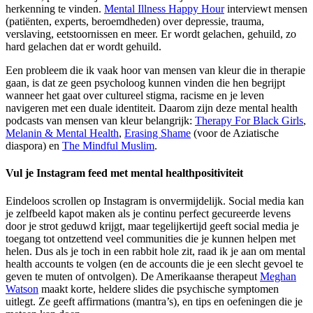
herkenning te vinden.
Mental Illness Happy Hour
interviewt mensen
(patiënten, experts, beroemdheden) over depressie, trauma,
verslaving, eetstoornissen en meer. Er wordt gelachen, gehuild, zo
hard gelachen dat er wordt gehuild.
Een probleem die ik vaak hoor van mensen van kleur die in therapie
gaan, is dat ze geen psycholoog kunnen vinden die hen begrijpt
wanneer het gaat over cultureel stigma, racisme en je leven
navigeren met een duale identiteit. Daarom zijn deze mental health
podcasts van mensen van kleur belangrijk:
Therapy For Black Girls
,
Melanin & Mental Health
,
Erasing Shame
(voor de Aziatische
diaspora) en
The Mindful Muslim
.
Vul je Instagram feed met mental healthpositiviteit
Eindeloos scrollen op Instagram is onvermijdelijk. Social media kan
je zelfbeeld kapot maken als je continu perfect gecureerde levens
door je strot geduwd krijgt, maar tegelijkertijd geeft social media je
toegang tot ontzettend veel communities die je kunnen helpen met
helen. Dus als je toch in een rabbit hole zit, raad ik je aan om mental
health accounts te volgen (en de accounts die je een slecht gevoel te
geven te muten of ontvolgen). De Amerikaanse therapeut
Meghan
Watson
maakt korte, heldere slides die psychische symptomen
uitlegt. Ze geeft affirmations (mantra’s), en tips en oefeningen die je