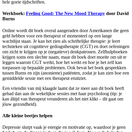
hele goeie tijdschriften.
Werkboek:
Feeling Good: The New Mood Therapy
door David
Burns
Online wordt dit boek overal aangeraden door Amerikanen die geen
geld hebben voor een therapeut of momenteel op een lange
wachtlijst staan. Je kan het zien als schriftelijke therapie: je leert
technieken uit cognitieve gedragstherapie (CGT) en doet oefeningen
om zicht te krijgen op je (negatieve) denkpatronen. Zelfhulpboeken
krijgen soms een slechte naam, maar dit boek doet moeite om uit te
leggen waarom CGT werkt, hoe het werkt en hoe je het zelf kan
toepassen op bepaalde problemen. Ook bevat het boek gesprekken
tussen Burns en zijn (anonieme) patiënten, zodat je kan zien hoe een
gemiddelde sessie met een therapeut eruitziet.
Een vriendin van mij klaagde laatst dat ze meer aan dit boek heeft
gehad dan aan de wekelijkse sessies met haar psycholoog (tip: je
kan áltijd van therapeut veranderen als het niet klikt – dit gaat om
jóuw gezondheid).
Alle kleine beetjes helpen
Depressie slurpt vaak je energie en motivatie op, waardoor je geen