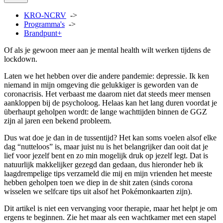
KRO-NCRV
->
Programma's
->
Brandpunt+
Of als je gewoon meer aan je mental health wilt werken tijdens de
lockdown.
Laten we het hebben over die andere pandemie: depressie. Ik ken
niemand in mijn omgeving die gelukkiger is geworden van de
coronacrisis. Het verbaast me daarom niet dat steeds meer mensen
aankloppen bij de psycholoog. Helaas kan het lang duren voordat je
überhaupt geholpen wordt: de lange wachttijden binnen de GGZ
zijn al jaren een bekend probleem.
Dus wat doe je dan in de tussentijd? Het kan soms voelen alsof elke
dag “nutteloos” is, maar juist nu is het belangrijker dan ooit dat je
lief voor jezelf bent en zo min mogelijk druk op jezelf legt. Dat is
natuurlijk makkelijker gezegd dan gedaan, dus hieronder heb ik
laagdrempelige tips verzameld die mij en mijn vrienden het meeste
hebben geholpen toen we diep in de shit zaten (sinds corona
wisselen we selfcare tips uit alsof het Pokémonkaarten zijn).
Dit artikel is niet een vervanging voor therapie, maar het helpt je om
ergens te beginnen. Zie het maar als een wachtkamer met een stapel