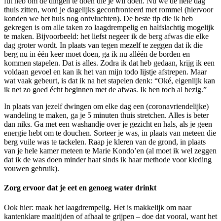
fut heb om de dingen te doen die je wil doen. Nu we de hele dag
thuis zitten, word je dagelijks geconfronteerd met rommel (hiervoor
konden we het huis nog ontvluchten). De beste tip die ik heb
gekregen is om alle taken zo laagdrempelig en halfslachtig mogelijk
te maken. Bijvoorbeeld: het liefst negeer ik de berg afwas die elke
dag groter wordt. In plaats van tegen mezelf te zeggen dat ik die
berg nu in één keer moet doen, ga ik nu alléén de borden en
kommen stapelen. Dat is alles. Zodra ik dat heb gedaan, krijg ik een
voldaan gevoel en kan ik het van mijn todo lijstje afstrepen. Maar
wat vaak gebeurt, is dat ik na het stapelen denk: “Oké, eigenlijk kan
ik net zo goed écht beginnen met de afwas. Ik ben toch al bezig.”
In plaats van jezelf dwingen om elke dag een (coronavriendelijke)
wandeling te maken, ga je 5 minuten thuis stretchen. Alles is beter
dan niks. Ga met een washandje over je gezicht en hals, als je geen
energie hebt om te douchen. Sorteer je was, in plaats van meteen die
berg vuile was te tackelen. Raap je kleren van de grond, in plaats
van je hele kamer meteen te Marie Kondo’en (al moet ik wel zeggen
dat ik de was doen minder haat sinds ik haar methode voor kleding
vouwen gebruik).
Zorg ervoor dat je eet en genoeg water drinkt
Ook hier: maak het laagdrempelig. Het is makkelijk om naar
kantenklare maaltijden of afhaal te grijpen – doe dat vooral, want het