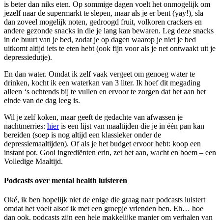
is beter dan niks eten. Op sommige dagen voelt het onmogelijk om
jezelf naar de supermarkt te slepen, maar als je er bent (yay!), sla
dan zoveel mogelijk noten, gedroogd fruit, volkoren crackers en
andere gezonde snacks in die je lang kan bewaren. Leg deze snacks
in de buurt van je bed, zodat je op dagen waarop je niet je bed
uitkomt altijd iets te eten hebt (ook fijn voor als je net ontwaakt uit je
depressiedutje).
En dan water. Omdat ik zelf vaak vergeet om genoeg water te
drinken, kocht ik een waterkan van 3 liter. Ik hoef dit megading
alleen ‘s ochtends bij te vullen en ervoor te zorgen dat het aan het
einde van de dag leeg is.
Wil je zelf koken, maar geeft de gedachte van afwassen je
nachtmerries:
hier
is een lijst van maaltijden die je in één pan kan
bereiden (soep is nog altijd een klassieker onder de
depressiemaaltijden). Of als je het budget ervoor hebt: koop een
instant pot. Gooi ingrediënten erin, zet het aan, wacht en boem – een
Volledige Maaltijd.
Podcasts over mental health luisteren
Oké, ik ben hopelijk niet de enige die graag naar podcasts luistert
omdat het voelt alsof ik met een groepje vrienden ben. Eh… hoe
dan ook, podcasts zijn een hele makkelijke manier om verhalen van