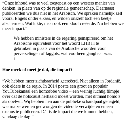
“Onze inhoud was te veel toegepast op een westers manier van
denken, in plaats van op de regionale gemeenschap. Daarnaast
publiceerden we dus niet in het Arabisch. We spraken namelijk zelf
vooral Engels onder elkaar, en wilden onszelf toch een beetje
afschermen. Wat lukte, maar ook een kloof creëerde. Nu hebben we
meer impact.”
We hebben ministers in de regering geïnspireerd om het
Arabische equivalent voor het woord LHBTI te
gebruiken in plaats van de Arabische woorden voor
perverselingen of faggots, wat voorheen gangbaar was.
i
Hoe merk of meet je dat, die impact?
“We hebben meer zichtbaarheid gecreëerd. Niet alleen in Jordanië,
ook elders in de regio. In 2014 postte een groot en populair
YouTubekanaal een homofobe video – een weinig luchtig filmpje
over dat de holocaust herhaald moest worden, met ditmaal homo’s
als doelwit. Wij hebben hen aan de publieke schandpaal genageld,
waarna ze werden gedwongen de video te verwijderen en een
excuus te publiceren. Dát is de impact die we kunnen hebben,
vandaag de dag.”