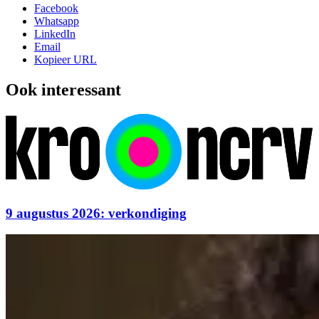
Facebook
Whatsapp
LinkedIn
Email
Kopieer URL
Ook interessant
9 augustus 2026: verkondiging