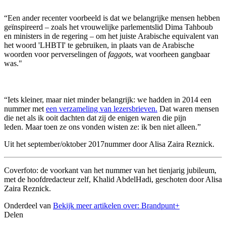
“Een ander recenter voorbeeld is dat we belangrijke mensen hebben
geïnspireerd – zoals het vrouwelijke parlementslid Dima Tahboub
en ministers in de regering – om het juiste Arabische equivalent van
het woord 'LHBTI' te gebruiken, in plaats van de Arabische
woorden voor perverselingen of
faggots
, wat voorheen gangbaar
was."
“Iets kleiner, maar niet minder belangrijk: we hadden in 2014 een
nummer met
een verzameling van lezersbrieven.
Dat waren mensen
die net als ik ooit dachten dat zij de enigen waren die pijn
leden. Maar toen ze ons vonden wisten ze: ik ben niet alleen.”
Uit het september/oktober 2017nummer door Alisa Zaira Reznick.
Coverfoto: de voorkant van het nummer van het tienjarig jubileum,
met de hoofdredacteur zelf, Khalid AbdelHadi, geschoten door Alisa
Zaira Reznick.
Onderdeel van
Bekijk meer artikelen over:
Brandpunt+
Delen