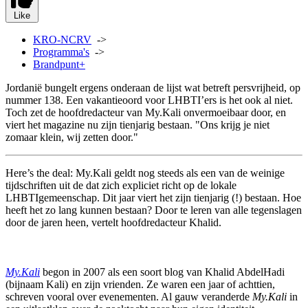
Like
KRO-NCRV
->
Programma's
->
Brandpunt+
Jordanië bungelt ergens onderaan de lijst wat betreft persvrijheid, op
nummer 138. Een vakantieoord voor LHBTI’ers is het ook al niet.
Toch zet de hoofdredacteur van My.Kali onvermoeibaar door, en
viert het magazine nu zijn tienjarig bestaan. "Ons krijg je niet
zomaar klein, wij zetten door."
Here’s the deal: My.Kali geldt nog steeds als een van de weinige
tijdschriften uit de dat zich expliciet richt op de lokale
LHBTIgemeenschap. Dit jaar viert het zijn tienjarig (!) bestaan. Hoe
heeft het zo lang kunnen bestaan? Door te leren van alle tegenslagen
door de jaren heen, vertelt hoofdredacteur Khalid.
My.Kali
begon in 2007 als een soort blog van Khalid AbdelHadi
(bijnaam Kali) en zijn vrienden. Ze waren een jaar of achttien,
schreven vooral over evenementen. Al gauw veranderde
My.Kali
in