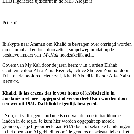
LHBTIgelieerde tijdschrift in de MENAregio is.
Petje af.
Ik skypte naar Amman om Khalid te bevragen over omringd worden
door homohaat en toch doorzetten, simpelweg omdat hij de
positieve impact van
My.Kali
noodzakelijk acht.
Covers van My.Kali door de jaren heen: v.l.n.r. artiest Elshab
elauthentic door Alisa Zaira Reznick, actrice Shereen Zoumot door
D.H. en de hoofdredacteur zelf, Khalid AbdelHadi door Alisa Zaira
Reznick.
Khalid, ik las ergens dat je voor homo of lesbisch zijn in
Jordanië niet meer opgepakt of veroordeeld kan worden door
een wet uit 1951. Dat klinkt eigenlijk best goed.
“Nou, dat valt tegen. Jordanië is een van de meeste traditionele
landen in de regio. Je kunt hier worden opgepakt op morele
gronden; als je bijvoorbeeld aan
PDA
doet, of seksuele handelingen
in het openbaar. Al geldt dit voor álle genders en seksualiteiten. Het