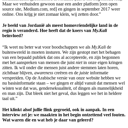
Maar we verhuisden gewoon naar een ander platform [een open
source site, Medium.com, red] en gingen in september 2017 weer
online. Ons krijg je niet zomaar klein, wij zetten door.”
Je beeld van Jordanië als meest homovriendelijke land in de
regio is veranderd. Hoe heeft dat de koers van
My.Kali
beïnvloed?
“Ik weet nu beter wat voor boodschappen we als
My.Kali
de
buitenwereld in moeten insturen. We zijn gestopt met het behagen
van een bepaald publiek dat ons al accepteerde, en zijn begonnen
met het aanspreken van mensen die juist
niet
in onze eigen kringen
zitten. Ik wil onder die mensen juist andere stemmen laten horen,
zichtbaar blijven,
awareness
creëren en de
juiste
informatie
verspreiden. Op de Arabische versie van onze website hebben we
nu basisinformatie staan – we gingen er altijd vanuit dat mensen wel
wisten wat dat was, genderseksualiteit, of dingen als mannelijkheid
en man zijn. Dat bleek niet het geval, dus leggen we het in heldere
taal uit.”
Het klinkt alsof jullie flink gegroeid, ook in aanpak. In een
interview zei je: we maakten in het begin ontzettend veel fouten.
Wat waren die en wat heb je daar van geleerd?