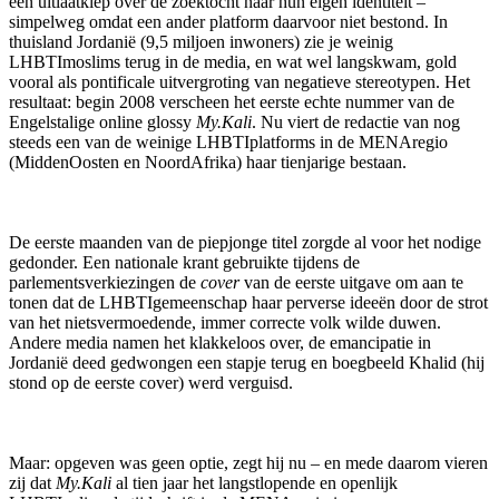
een uitlaatklep over de zoektocht naar hun eigen identiteit –
simpelweg omdat een ander platform daarvoor niet bestond. In
thuisland Jordanië (9,5 miljoen inwoners) zie je weinig
LHBTImoslims terug in de media, en wat wel langskwam, gold
vooral als pontificale uitvergroting van negatieve stereotypen. Het
resultaat: begin 2008 verscheen het eerste echte nummer van de
Engelstalige online glossy
My.Kali
. Nu viert de redactie van nog
steeds een van de weinige LHBTIplatforms in de MENAregio
(MiddenOosten en NoordAfrika) haar tienjarige bestaan.
De eerste maanden van de piepjonge titel zorgde al voor het nodige
gedonder. Een nationale krant gebruikte tijdens de
parlementsverkiezingen de
cover
van de eerste uitgave om aan te
tonen dat de LHBTIgemeenschap haar perverse ideeën door de strot
van het nietsvermoedende, immer correcte volk wilde duwen.
Andere media namen het klakkeloos over, de emancipatie in
Jordanië deed gedwongen een stapje terug en boegbeeld Khalid (hij
stond op de eerste cover) werd verguisd.
Maar: opgeven was geen optie, zegt hij nu – en mede daarom vieren
zij dat
My.Kali
al tien jaar het langstlopende en openlijk