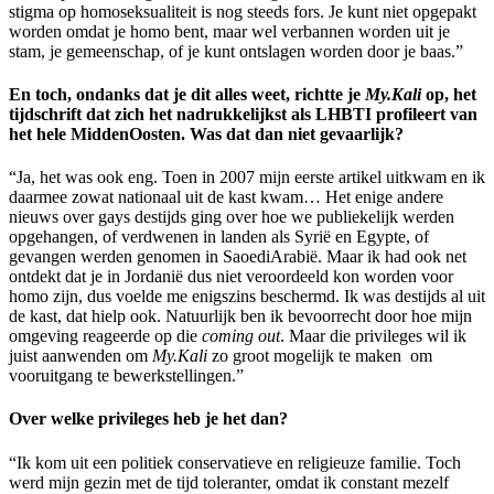
stigma op homoseksualiteit is nog steeds fors. Je kunt niet opgepakt
worden omdat je homo bent, maar wel verbannen worden uit je
stam, je gemeenschap, of je kunt ontslagen worden door je baas.”
En toch, ondanks dat je dit alles weet, richtte je
My.Kali
op, het
tijdschrift dat zich het nadrukkelijkst als LHBTI profileert van
het hele MiddenOosten. Was dat dan niet gevaarlijk?
“Ja, het was ook eng. Toen in 2007 mijn eerste artikel uitkwam en ik
daarmee zowat nationaal uit de kast kwam… Het enige andere
nieuws over gays destijds ging over hoe we publiekelijk werden
opgehangen, of verdwenen in landen als Syrië en Egypte, of
gevangen werden genomen in SaoediArabië. Maar ik had ook net
ontdekt dat je in Jordanië dus niet veroordeeld kon worden voor
homo zijn, dus voelde me enigszins beschermd. Ik was destijds al uit
de kast, dat hielp ook. Natuurlijk ben ik bevoorrecht door hoe mijn
omgeving reageerde op die
coming out
. Maar die privileges wil ik
juist aanwenden om
My.Kali
zo groot mogelijk te maken om
vooruitgang te bewerkstellingen.”
Over welke privileges heb je het dan?
“Ik kom uit een politiek conservatieve en religieuze familie. Toch
werd mijn gezin met de tijd toleranter, omdat ik constant mezelf