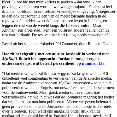
bleef. Ik hoefde niet mijn koffers te pakken – dat vind ik een
privilege, veel mensen worden wel weggebonjourd. Daarnaast leef
ik in de hoofdstad, in een relatief vriendelijke omgeving. Vroeger zei
ik dan ook dat Jordanië een van de meest tolerante landen in de
regio was. Inmiddels weet ik beter: mensen leven in bubbels, en
leggen de rest van de wereld langs die lat van comfort. Maar
Amman, een grote stad, kent een volstrekt andere realiteit dan de
rest van Jordanië. De rest van het land is nog steeds conservatief.”
Beeld uit het september/oktober 2017nummer, door Raneem Daoud
Hoe zit het eigenlijk met censuur in Jordanië in verband met
My.Kali
? Ik heb het opgezocht: Jordanië bungelt ergens
onderaan de lijst wat betreft persvrijheid, op
nummer 138.
“Dat merken we wel, zal ik maar zeggen. Zo kregen we in 2016
ontzettend veel commentaar te verwerken van de Arabische media,
nadat we de Arabische versie van
My.Kali
lanceerden – tot die tijd
publiceerden we in het Engels, om onszelf een beetje te beschermen
voor de buitenwereld. Maar goed, media schreven toen hoe
verschrikkelijk het wel niet was dat de Jordanese regering het toeliet
dat wij überhaupt mochten publiceren. Alleen: we geven helemaal
geen printversie uit, dus de Jordanese mediacommissie had er niets
over te zeggen. Toch werd ons magazine onder druk van de
mediaaandacht geblokkeerd in Jordanië [dat is het nog steeds, red].