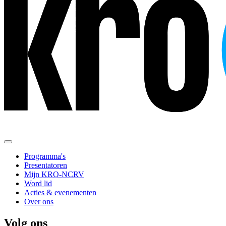
Programma's
Presentatoren
Mijn KRO-NCRV
Word lid
Acties & evenementen
Over ons
Volg ons