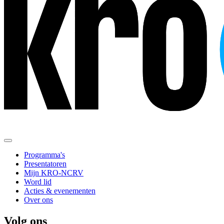
Programma's
Presentatoren
Mijn KRO-NCRV
Word lid
Acties & evenementen
Over ons
Volg ons