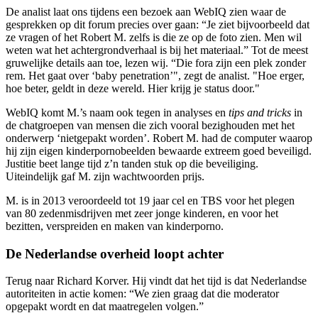
De analist laat ons tijdens een bezoek aan WebIQ zien waar de
gesprekken op dit forum precies over gaan: “Je ziet bijvoorbeeld dat
ze vragen of het Robert M. zelfs is die ze op de foto zien. Men wil
weten wat het achtergrondverhaal is bij het materiaal.” Tot de meest
gruwelijke details aan toe, lezen wij. “Die fora zijn een plek zonder
rem. Het gaat over ‘baby penetration’", zegt de analist. "Hoe erger,
hoe beter, geldt in deze wereld. Hier krijg je status door."
WebIQ komt M.’s naam ook tegen in analyses en
tips and tricks
in
de chatgroepen van mensen die zich vooral bezighouden met het
onderwerp ‘nietgepakt worden’. Robert M. had de computer waarop
hij zijn eigen kinderpornobeelden bewaarde extreem goed beveiligd.
Justitie beet lange tijd z’n tanden stuk op die beveiliging.
Uiteindelijk gaf M. zijn wachtwoorden prijs.
M. is in 2013 veroordeeld tot 19 jaar cel en TBS voor het plegen
van 80 zedenmisdrijven met zeer jonge kinderen, en voor het
bezitten, verspreiden en maken van kinderporno.
De Nederlandse overheid loopt achter
Terug naar Richard Korver. Hij vindt dat het tijd is dat Nederlandse
autoriteiten in actie komen: “We zien graag dat die moderator
opgepakt wordt en dat maatregelen volgen.”