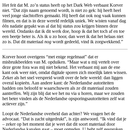
Het feit dat M. zo’n status heeft op het Dark Web verbaast Korver
niet. “Dat zijn naam genoemd wordt, is niet zo gek: hij heeft heel
veel jonge slachtoffers gemaakt. Hij heeft dat ook nog vaak kunnen
filmen, en dat is in deze wereld redelijk uniek. We wisten vanaf dag
één nadatie gepakt was al dat hij status zou krijgen binnen deze
wereld. Ondanks dat ik dit werk doe, hoop ik dat het toch af en toe
een beetje beter is. Als ik u zo hoor, dan weet ik dat het helaas niet
zo is. Dat dit materiaal
nog
wordt gedeeld, vind ik zorgwekkend.”
Korver hoort overigens “met enige regelmaat” dat er
misbruikbeelden van M. opduiken. “Maar wat u mij vertelt over
deze grote fora was mij niet bekend. Het verbaast mij aan de ene
kant ook weer niet, omdat digitale sporen zich moeilijk laten wissen.
Zeker als het snel verspreid wordt over de hele wereld: dan liggen
overal kopieën. Aan andere kant: de Nederlandse autoriteiten
hadden ons beloofd te waarschuwen als ze dit materiaal zouden
aantreffen. Wij zijn blij dat we het nu via u horen, maar we zouden
het beter vinden als de Nederlandse opsporingsautoriteiten zelf wat
actiever zijn.”
Loopt de Nederlandse overheid dan achter? We vragen het de
advocaat. “Dat is zacht uitgedrukt”, is zijn antwoord. “Ik vind dat je
– zeker op het moment dat je weet dat dit soort materiaal door
Nederlandse kanalen gaat – moet optreden. U hebt zelf gesproken