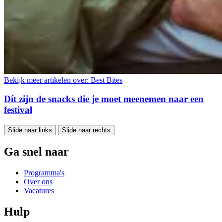
Bekijk meer artikelen over:
Best Bites
Dít zijn de snacks die je moet meenemen naar een
festival
Slide naar links
Slide naar rechts
Ga snel naar
Programma's
Over ons
Vacatures
Hulp