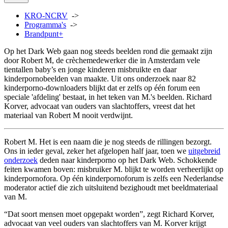
KRO-NCRV
->
Programma's
->
Brandpunt+
Op het Dark Web gaan nog steeds beelden rond die gemaakt zijn
door Robert M, de crèchemedewerker die in Amsterdam vele
tientallen baby’s en jonge kinderen misbruikte en daar
kinderpornobeelden van maakte. Uit ons onderzoek naar 82
kinderporno-downloaders blijkt dat er zelfs op één forum een
speciale 'afdeling' bestaat, in het teken van M.'s beelden. Richard
Korver, advocaat van ouders van slachtoffers, vreest dat het
materiaal van Robert M nooit verdwijnt.
Robert M. Het is een naam die je nog steeds de rillingen bezorgt.
Ons in ieder geval, zeker het afgelopen half jaar, toen we
uitgebreid
onderzoek
deden naar kinderporno op het Dark Web. Schokkende
feiten kwamen boven: misbruiker M. blijkt te worden verheerlijkt op
kinderpornofora. Op één kinderpornoforum is zelfs een Nederlandse
moderator actief die zich uitsluitend bezighoudt met beeldmateriaal
van M.
“Dat soort mensen moet opgepakt worden”, zegt Richard Korver,
advocaat van veel ouders van slachtoffers van M. Korver krijgt