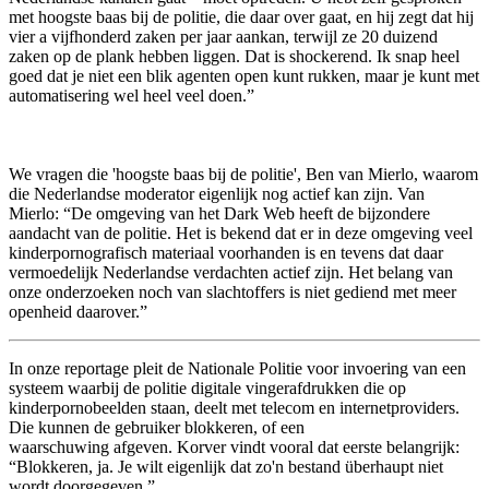
met hoogste baas bij de politie, die daar over gaat, en hij zegt dat hij
vier a vijfhonderd zaken per jaar aankan, terwijl ze 20 duizend
zaken op de plank hebben liggen. Dat is shockerend. Ik snap heel
goed dat je niet een blik agenten open kunt rukken, maar je kunt met
automatisering wel heel veel doen.”
We vragen die 'hoogste baas bij de politie', Ben van Mierlo, waarom
die Nederlandse moderator eigenlijk nog actief kan zijn. Van
Mierlo: “De omgeving van het Dark Web heeft de bijzondere
aandacht van de politie. Het is bekend dat er in deze omgeving veel
kinderpornografisch materiaal voorhanden is en tevens dat daar
vermoedelijk Nederlandse verdachten actief zijn. Het belang van
onze onderzoeken noch van slachtoffers is niet gediend met meer
openheid daarover.”
In onze reportage pleit de Nationale Politie voor invoering van een
systeem waarbij de politie digitale vingerafdrukken die op
kinderpornobeelden staan, deelt met telecom en internetproviders.
Die kunnen de gebruiker blokkeren, of een
waarschuwing afgeven. Korver vindt vooral dat eerste belangrijk:
“Blokkeren, ja. Je wilt eigenlijk dat zo'n bestand überhaupt niet
wordt doorgegeven.”