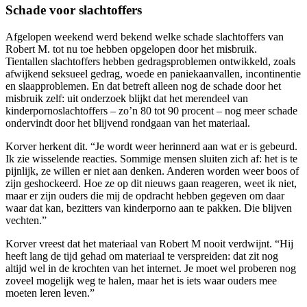
Schade voor slachtoffers
Afgelopen weekend werd bekend welke schade slachtoffers van
Robert M. tot nu toe hebben opgelopen door het misbruik.
Tientallen slachtoffers hebben gedragsproblemen ontwikkeld, zoals
afwijkend seksueel gedrag, woede en paniekaanvallen, incontinentie
en slaapproblemen. En dat betreft alleen nog de schade door het
misbruik zelf: uit onderzoek blijkt dat het merendeel van
kinderpornoslachtoffers – zo’n 80 tot 90 procent – nog meer schade
ondervindt door het blijvend rondgaan van het materiaal.
Korver herkent dit. “Je wordt weer herinnerd aan wat er is gebeurd.
Ik zie wisselende reacties. Sommige mensen sluiten zich af: het is te
pijnlijk, ze willen er niet aan denken. Anderen worden weer boos of
zijn geshockeerd. Hoe ze op dit nieuws gaan reageren, weet ik niet,
maar er zijn ouders die mij de opdracht hebben gegeven om daar
waar dat kan, bezitters van kinderporno aan te pakken. Die blijven
vechten.”
Korver vreest dat het materiaal van Robert M nooit verdwijnt. “Hij
heeft lang de tijd gehad om materiaal te verspreiden: dat zit nog
altijd wel in de krochten van het internet. Je moet wel proberen nog
zoveel mogelijk weg te halen, maar het is iets waar ouders mee
moeten leren leven.”