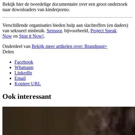
Bekijk hier de tweedelige documentaire over een groot onderzoek
naar downloaders van kinderporno.
Verschillende organisaties bieden hulp aan slachtoffers (en daders)
van seksueel misbruik.
Sensoor
, bijvoorbeeld,
Project Speak
Now
en
Stop it Now!
.
Onderdeel van
Bekijk meer artikelen over:
Brandpunt+
Delen
Facebook
Whatsapp
LinkedIn
Email
Kopieer URL
Ook interessant