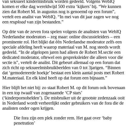
van seksueel kindermisbruik worden gedeeld. Volgens WebIQ
komen er elke dag wereldwijd 500 extra ‘kijkers’ bij. “We kunnen
zien dat Robert M. in augustus nog is genoemd op een forum”,
vertelt een analist van WebIQ. “In mei van dit jaar zagen we nog
een
reupload
van zijn bestanden.”
Op drie van de zeven fora spelen volgens de analisten van WebIQ
Nederlandse moderators – zeg maar: online discussieleiders – een
prominente rol. Het blijkt dat één Nederlandse moderator zelfs een
speciale afdeling heeft waarop materiaal van M. nog steeds wordt
gedeeld. “In de afgelopen jaren had alleen de Robert M.sectie een
dedicated moderator, oftewel een gespreksleider die alleen voor die
sectie is", vertelt de analist. Dit gebeurt allemaal op een forum dat
zich richt op seksueelmisbruikbeelden van 0 tot 3jarigen. “Binnen
dat ‘gemodereerde hoekje’ bestaat een klein aantal posts met Robert
M.materiaal. En elk kind heeft op dat forum een bijnaam.”
Hier blijft het niet bij: zo staat Robert M. op dit forum ook bovenaan
in een top twaalf van zogenaamde ‘CP stars’
(‘kinderpornohelden’). De misbruiker uit de grootste zedenzaak ooit
in Nederland wordt verheerlijkt onder gebruikers van de fora die de
analisten onder ogen krijgen.
Die fora zijn een plek zonder rem. Het gaat over ‘baby
penetration’