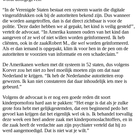
“In de Verenigde Staten bestaat een systeem waarin die digitale
vingerafdrukken ook bij de autoriteiten bekend zijn. Dus wanneer
die worden aangetroffen, dan is dat direct zichtbaar is voor de
politie. 'Deze dader hebben we al gepakt, het kind is veilig gesteld'",
vertelt de advocaat. “In Amerika kunnen ouders van het kind dan
aangeven of ze wel of niet willen worden geïnformeerd. Ik heb
cliënten, ook in de zaakRobert M., die
wel
worden geïnformeerd.
Als er dan iemand is opgepakt, klim ik voor hen in de pen om de
autoriteiten te voorzien van informatie en een schadeclaim.”
De Amerikanen werken met dit systeem in 52 staten, dus volgens
Korver zou het niet zo heel moeilijk moeten zijn om dat naar
Nederland te krijgen. “Ik heb de Nederlandse autoriteiten erop
gewezen. Ik kan niet constateren dat daar inhoudelijk iets mee is
gebeurd.”
Volgens de advocaat is er nog een goede reden dit soort
kinderpornofora hard aan te pakken: “Het enge is dat als je zulke
grote fora hebt met gelijkgestemden, dat een beginnend pedo het
gevoel kan krijgen dat het eigenlijk wel ok is. Ik behandel toevallig
deze week een heel andere zaak met kinderpornoslachtoffers, en in
die zaak heeft de verdachte aan zijn psychiater verteld dat hij zo
werd aangemoedigd. Dat is niet wat je wilt.”