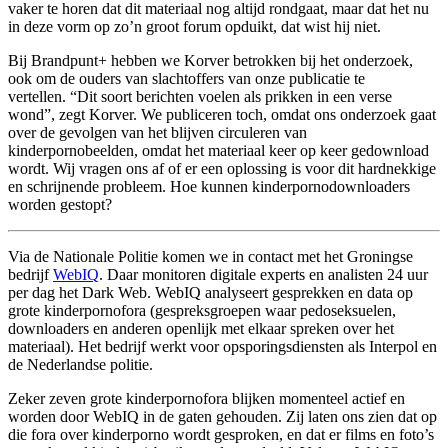
vaker te horen dat dit materiaal nog altijd rondgaat, maar dat het nu
in deze vorm op zo’n groot forum opduikt, dat wist hij niet.
Bij Brandpunt+ hebben we Korver betrokken bij het onderzoek,
ook om de ouders van slachtoffers van onze publicatie te
vertellen. “Dit soort berichten voelen als prikken in een verse
wond”, zegt Korver. We publiceren toch, omdat ons onderzoek gaat
over de gevolgen van het blijven circuleren van
kinderpornobeelden, omdat het materiaal keer op keer gedownload
wordt. Wij vragen ons af of er een oplossing is voor dit hardnekkige
en schrijnende probleem. Hoe kunnen kinderpornodownloaders
worden gestopt?
Via de Nationale Politie komen we in contact met het Groningse
bedrijf
WebIQ
. Daar monitoren digitale experts en analisten 24 uur
per dag het Dark Web. WebIQ analyseert gesprekken en data op
grote kinderpornofora (gespreksgroepen waar pedoseksuelen,
downloaders en anderen openlijk met elkaar spreken over het
materiaal). Het bedrijf werkt voor opsporingsdiensten als Interpol en
de Nederlandse politie.
Zeker zeven grote kinderpornofora blijken momenteel actief en
worden door WebIQ in de gaten gehouden. Zij laten ons zien dat op
die fora over kinderporno wordt gesproken, en dat er films en foto’s